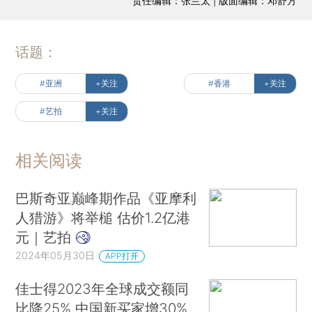
责任编辑：张兰太 | 版面编辑：邓舒方
话题：
#亚洲
+关注
#香港
+关注
#艺拍
+关注
相关阅读
巴斯奇亚巅峰期作品《亚摩利
人猎游》将举槌 估价1.2亿港
元｜艺拍
2024年05月30日
APP打开
佳士得2023年全球成交额同
比降25% 中国新买家增30%