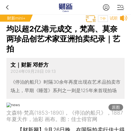
财新mini+
试听
T中
均以超2亿港元成交，梵高、莫奈
两珍品创艺术家亚洲拍卖纪录｜艺
拍
文｜财新 邓舒方
2024年09月28日 09:13
《停泊的船只》时隔30余年再度出现在艺术品拍卖市
场上，早期《睡莲》系列之一则是125年来首现拍场
原图
文森特·梵高(1853-1890)，《停泊的船只》，1887
年夏天作，油彩 画布。图：佳士得官网
【财新网】
9月26日晚，在国际拍卖行佳士得