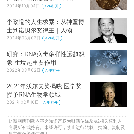
2024年10月04日
APP打开
李政道的人生求索：从神童博
士到诺贝尔奖得主｜人物
2024年08月06日
APP打开
研究：RNA病毒多样性远超想
象 生境起重要作用
2022年08月02日
APP打开
2021年沃尔夫奖揭晓 医学奖
授予RNA生物学领域
2021年02月10日
APP打开
财新网所刊载内容之知识产权为财新传媒及/或相关权利人
专属所有或持有。未经许可，禁止进行转载、摘编、复制及
建立镜像等任何使用。