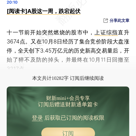
[阅读卡]A股这一周，跌宕起伏
分享此文章
十一节前开始突然燃烧的股市中，
上证综指
直升
3674点。又在10月8日经历了集合竞价阶段大盘涨
停，全天创下3.45万亿元的历史新高交易量后，开
始了猝不及防的掉头，并最终在10月11日回撤至
3217点。
本文共计10282字 订阅后继续阅读
财新mini+会员专享
订阅后赠送财新通单篇卡
登录
后获取已订阅的阅读权限
订阅