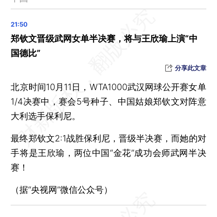
［阅读卡］印尼总统佐科：应对中国生产过剩 保护印尼国内市场
国乒男团亚锦赛夺冠
大地磁暴将出现，部分地区有极光
郑钦文晋级武网女单半决赛，将与王欣瑜上演“中
孙颖莎宣布退出亚锦赛单项比赛
国德比”
晨读荐闻（国内、国际、市场消息32条）
分享此文章
北京时间10月11日，WTA1000武汉网球公开赛女单
1/4决赛中，赛会5号种子、中国姑娘郑钦文对阵意
大利选手保利尼。
最终郑钦文2:1战胜保利尼，晋级半决赛，而她的对
手将是王欣瑜，两位中国“金花”成功会师武网半决
赛！
（据“央视网”微信公众号）