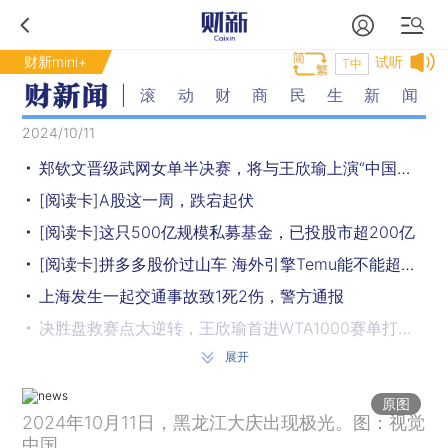
财新mini+
试听
T中
滚动财商民生新闻
2024/10/11
郑钦文晋级武网女单半决赛，将与王欣瑜上演“中国德比”
[阅读卡]A股这一周，跌宕起伏
[阅读卡]这只500亿规模私募基金，已投股市超200亿
[阅读卡]拼多多股价过山车 海外引擎Temu能不能超过亚马逊
上海发生一起交通事故致1死2伤，警方通报
决胜盘救赛点大逆转，王欣瑜首进WTA1000赛单打四强
展开
[阅读卡]受贿3.86亿余元 他一审被判死缓终身监禁
连续两名中国公民跌入河流死亡，冰岛使馆警示旅游安全
原图
2024年10月11日，黑龙江大庆出现极光。图：视觉
重审开庭，人贩子余华英被控拐卖儿童人数从11人增至17人
中国