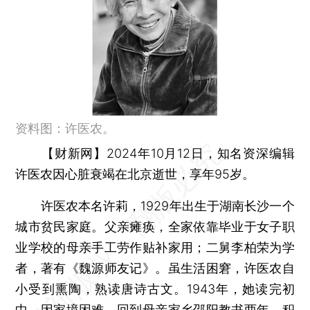
资料图：许医农。
【财新网】
2024年10月12日，知名资深编辑
许医农因心脏衰竭在北京逝世，享年95岁。
许医农本名许莉，1929年出生于湖南长沙一个
城市贫民家庭。父亲瘫痪，全家依靠毕业于女子职
业学校的母亲手工劳作贴补家用；二舅李柏荣为学
者，著有《魏源师友记》。虽生活困窘，许医农自
小受到熏陶，熟读唐诗古文。1943年，她读完初
中，因家境困难，回到母亲家乡邵阳教书两年，积