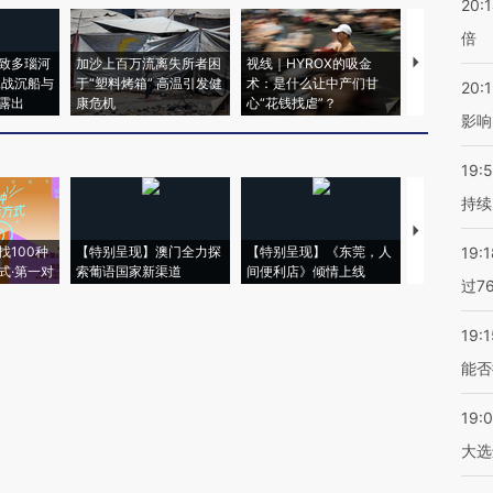
20:
倍
致多瑙河
加沙上百万流离失所者困
视线｜HYROX的吸金
马航飞行员
二战沉船与
于“塑料烤箱” 高温引发健
术：是什么让中产们甘
粒摇头丸 尿
20:1
露出
康危机
心“花钱找虐”？
毒品
影响
19:5
持续
【推广】走
找100种
【特别呈现】澳门全力探
【特别呈现】《东莞，人
会，让数智科
19:1
式·第一对
索葡语国家新渠道
间便利店》倾情上线
业
过7
19:1
能否
19:
大选