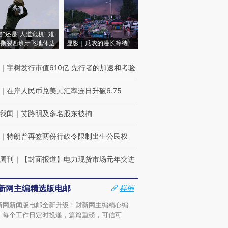
侵”还是“人道危机” 难
撕裂西班牙飞地休达
显影｜瓜农的漫长等待
｜
宇树发行市值610亿 先行者的加速和考验
｜
在岸人民币兑美元汇率连日升破6.75
我闻
｜
艾路明及多名股东被拘
｜
特朗普再签两份行政令限制出生公民权
周刊
｜
【封面报道】电力现货市场元年突进
新网主编精选版电邮
样例
新网新闻版电邮全新升级！财新网主编精心编
，每个工作日定时投递，篇篇重磅，可信可
。