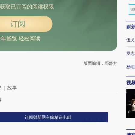
获取已订阅的阅读权限
订阅
财
全年畅览 轻松阅读
伍戈
罗志
版面编辑：邓舒方
易峘
视
？｜故事
事
订阅财新网主编精选电邮