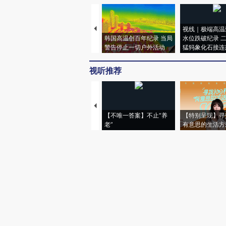
视线｜极端高温
韩国高温创百年纪录 当局
水位跌破纪录 
警告停止一切户外活动
猛犸象化石接连
视听推荐
【不唯一答案】不止“养
【特别呈现】寻
老”
有意思的生活方