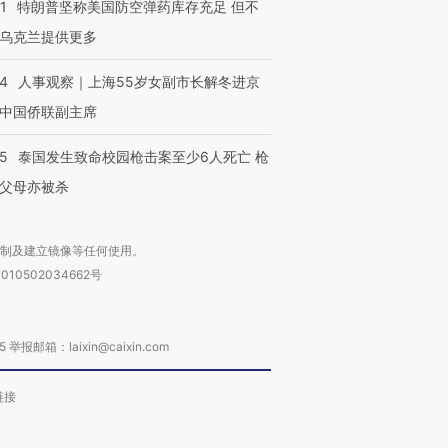
1
特朗普坚称美国防空弹药库存充足 但不
乌克兰提供更多
24
人事观察｜上海55岁女副市长解冬进京
中国侨联副主席
45
泰国发生致命校园枪击案至少6人死亡 枪
父母亦被杀
复制及建立镜像等任何使用。
010502034662号
箱：laixin@caixin.com
链接