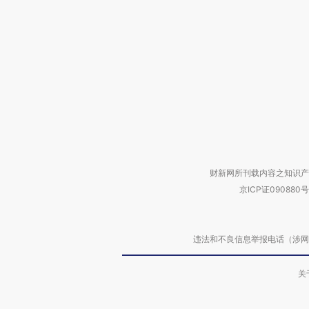
财新网所刊载内容之知识产
京ICP证090880号
违法和不良信息举报电话（涉网络暴力有
关