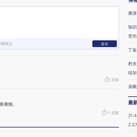
博
唐涯
知识
受伤
新网观点
发布
丁金
村夫
续加
·
回复
吴晓
最
所畏惧。
1
·
回复
21:
2.