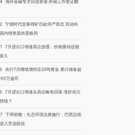
14
海外金融专才回流香港 外籍工作签证翻
跨国走私7万
视线｜被称为“蟑螂”的印
视线｜“入侵”还是“人道危
检体内含3种
度Z世代 用街头抗争将教
机”？难民潮撕裂西班牙
秘鲁纳斯
2
宁德时代宜春锂矿仍处停产状态 其动向
育部长拱下台
飞地休达
13人遇难
国内锂资源供需格局
1
7月进出口增速高位放缓，价格驱动还能
多久
进第四届链博
【商旅对话】华住集团
技“链”接产
8
央行7月继续增持近20吨黄金 累计储备超
【特别呈现】寻找100种
CFO：不靠规模取胜，华
【特别呈
有意思的生活方式·第三对
住三大增长引擎是什么？
有意思的
600万盎司
5
7月进出口增速从高位略有回落 涨价动力
持续？
07
下周前瞻：生态环境法典施行；巴西总统
进入竞选阶段