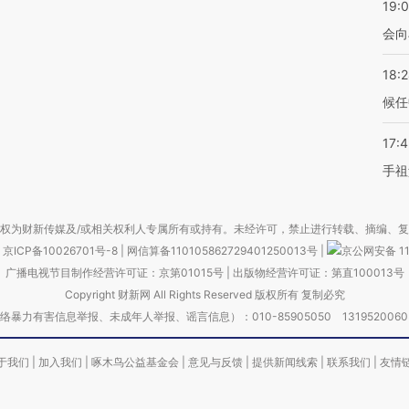
19:0
会向
18:
候任
17:
手祖
权为财新传媒及/或相关权利人专属所有或持有。未经许可，禁止进行转载、摘编、
京ICP备10026701号-8
|
网信算备110105862729401250013号
|
京公网安备 11
广播电视节目制作经营许可证：京第01015号
|
出版物经营许可证：第直100013号
Copyright 财新网 All Rights Reserved 版权所有 复制必究
害信息举报、未成年人举报、谣言信息）：010-85905050 13195200605 举报邮
于我们
|
加入我们
|
啄木鸟公益基金会
|
意见与反馈
|
提供新闻线索
|
联系我们
|
友情