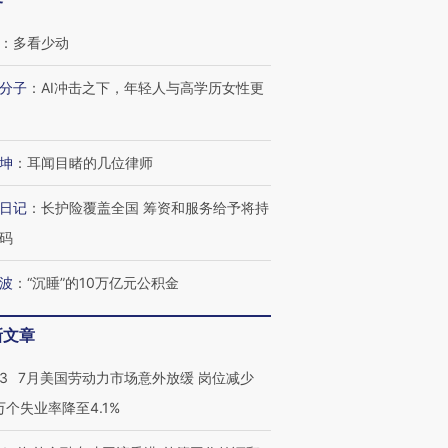
客
：
多看少动
分子
：
AI冲击之下，年轻人与高学历女性更
坤
：
耳闻目睹的几位律师
日记
：
长护险覆盖全国 筹资和服务给予将持
码
波
：
“沉睡”的10万亿元公积金
新文章
43
7月美国劳动力市场意外放缓 岗位减少
3万个失业率降至4.1%