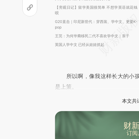
【旁观日记】留学美国很简单 不想学英语就花钱
呗
G20直击｜印尼新世代：穿西装、学中文、更爱K-
pop
王芫：为何华裔移民二代不喜欢学中文｜亲子
英国人学中文 已经从娃娃抓起
所以啊，像我这样长大的小孩
是上策。
本文共计
财新
订阅