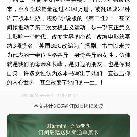
来，至今全球销量超过2000万册，被翻译成22种
语言版本出版，堪称“小说版的《第二性》”，甚至
间接推动了第二次女权主义运动，是一部真正意义
上影响一个时代、改变世界的小说，改编电影获戛
纳3项提名，英国BBC改编为广播剧。书中以米拉
为代表的十余位性格各异、身份各异的女性，仿佛
就是我们的母亲和长辈，是身边的朋友，也是你我
自身。许多女性认为这本书写出了她们一直被压抑
的内心世界，甚至改变了她们的一生。]
《醒来的女性》
点此购买
本文共计6436字 订阅后继续阅读
财新mini+会员专享
订阅后赠送财新通单篇卡