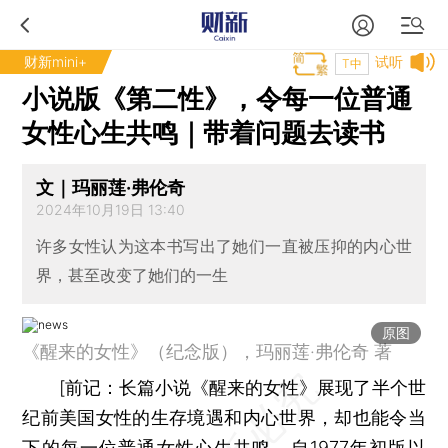
财新mini+
试听
T中
小说版《第二性》，令每一位普通
女性心生共鸣｜带着问题去读书
文｜玛丽莲·弗伦奇
2024年10月19日 13:40
许多女性认为这本书写出了她们一直被压抑的内心世
界，甚至改变了她们的一生
原图
《醒来的女性》（纪念版），玛丽莲·弗伦奇 著
[
前记：
长篇小说《醒来的女性》展现了半个世
纪前美国女性的生存境遇和内心世界，却也能令当
下的每一位普通女性心生共鸣。自1977年初版以