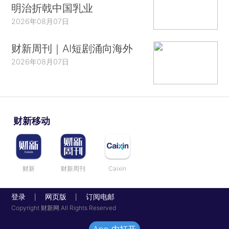
明治折戟中国乳业
2026年08月07日
财新周刊｜AI短剧涌向海外
2026年08月07日
财新移动
财新
财新周刊
Caixin
登录
网页版
订阅电邮
|
|
Copyright 财新网 All Rights Reserved