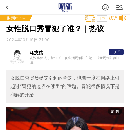
财新mini+
试听
T中
女性脱口秀冒犯了谁？｜热议
2024年10月19日 21:00
+关注
马戎戎
资深媒体人，曾任《三联生活周刊》主笔、《新周刊》副主
编。
女脱口秀演员杨笠引起的争议，也曾一度在网络上引
起过“冒犯的边界在哪里”的话题。冒犯很多情况下是
和解的开始
原图