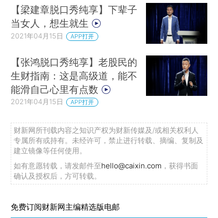
【梁建章脱口秀纯享】下辈子
当女人，想生就生
2021年04月15日
APP打开
【张鸿脱口秀纯享】老股民的
生财指南：这是高级道，能不
能滑自己心里有点数
2021年04月15日
APP打开
财新网所刊载内容之知识产权为财新传媒及/或相关权利人
专属所有或持有。未经许可，禁止进行转载、摘编、复制及
建立镜像等任何使用。
如有意愿转载，请发邮件至
hello@caixin.com
，获得书面
确认及授权后，方可转载。
免费订阅财新网主编精选版电邮