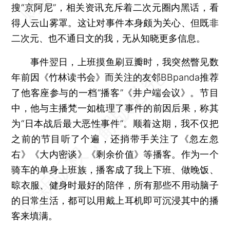
搜“京阿尼”，相关资讯充斥着二次元圈内黑话，看
得人云山雾罩。这让对事件本身颇为关心、但既非
二次元、也不通日文的我，无从知晓更多信息。
事件翌日，上班摸鱼刷豆瓣时，我突然瞥见数
年前因《竹林读书会》而关注的友邻BBpanda推荐
了他客座参与的一档“播客”《井户端会议》。节目
中，他与主播梵一如梳理了事件的前因后果，称其
为“日本战后最大恶性事件”。顺着这期，我不仅把
之前的节目听了个遍，还捎带手关注了《忽左忽
右》《大内密谈》《剩余价值》等播客。作为一个
骑车的单身上班族，播客成了我上下班、做晚饭、
晾衣服、健身时最好的陪伴，所有那些不用动脑子
的日常生活，都可以用戴上耳机即可沉浸其中的播
客来填满。