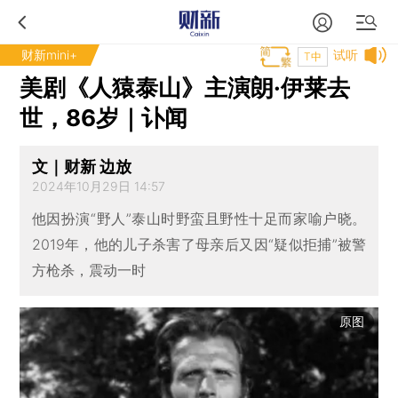
财新mini+
试听
T中
美剧《人猿泰山》主演朗·伊莱去
世，86岁｜讣闻
文｜财新 边放
2024年10月29日 14:57
他因扮演“野人”泰山时野蛮且野性十足而家喻户晓。
2019年，他的儿子杀害了母亲后又因“疑似拒捕”被警
方枪杀，震动一时
原图