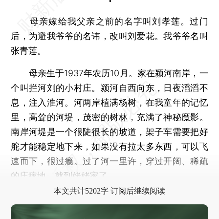
母亲嫁给我父亲之前的名字叫刘孝莲。过门
后，为避我爷爷的名讳，改叫刘爱花。我爷爷名叫
张青莲。
母亲生于1937年农历10月。家在颍河南岸，一
个叫拦河刘的小村庄。颍河自西向东，日夜滔滔不
息，注入淮河。河两岸植满杨树，在我童年的记忆
里，高耸的河堤，茂密的树林，充满了神秘魔影。
南岸河堤是一个很陡很长的坡道，架子车需要把好
舵才能稳定地下来，如果没有拉太多东西，可以飞
速而下，很过瘾。过了河一里许，穿过开阔、稀疏
的庄稼地，就到姥姥家了。
本文共计5202字 订阅后继续阅读