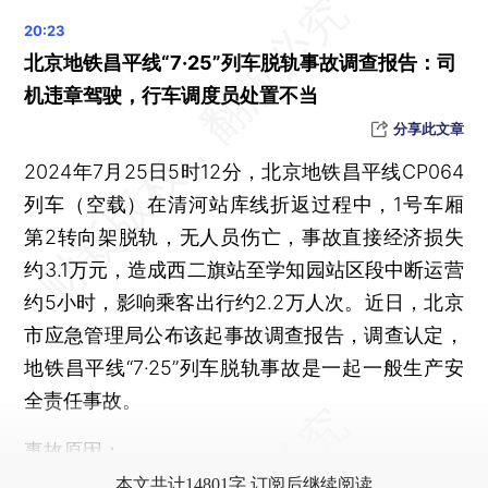
WTT总决赛首日，国乒多人爆冷出局
深圳已于11月19日正式入秋，夏天长达242天创纪录
北京地铁昌平线“7·25”列车脱轨事故调查报告：司
中国女曲获亚洲冠军杯亚军
机违章驾驶，行车调度员处置不当
北京东城区、平谷区通报多起违规开展学科培训情况
分享此文章
全国电动自行车收旧与换新均突破50万辆
2024年7月25日5时12分，北京地铁昌平线CP064
晨读荐闻（国内、国际、市场消息33条）
列车（空载）在清河站库线折返过程中，1号车厢
专项借款支持房票安置渐次落地 “房源超市”入围开发商盼回款
第2转向架脱轨，无人员伤亡，事故直接经济损失
桥水联席CIO香港买房 为何近期多名外资高管入场置业？
约3.1万元，造成西二旗站至学知园站区段中断运营
小鹏汽车交付量重回正轨 三季度净亏损大幅改善
约5小时，影响乘客出行约2.2万人次。近日，北京
快手三季度日活破4亿 广告、电商GMV增速放缓
市应急管理局公布该起事故调查报告，调查认定，
农夫山泉创始人钟睒睒炮轰直播电商 指责拼多多卷低价伤害产业
地铁昌平线“7·25”列车脱轨事故是一起一般生产安
良品铺子陷“配料表造假”风波 监管部门称其产品合格
全责任事故。
到越南养猪 新希望的考量与挑战何在
事故原因：
特朗普现身“星舰”第六飞 未能实现“筷子夹火箭”
本文共计14801字 订阅后继续阅读