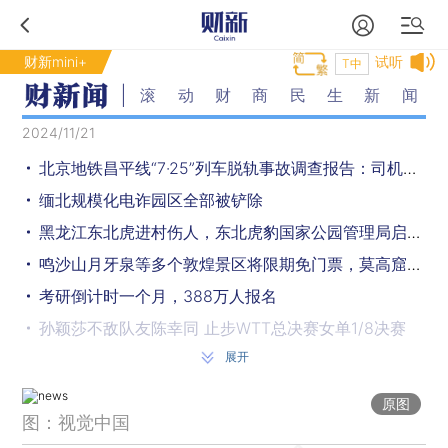
财新mini+
试听
T中
滚动财商民生新闻
2024/11/21
北京地铁昌平线“7·25”列车脱轨事故调查报告：司机违章驾驶，行车调度员处置不当
缅北规模化电诈园区全部被铲除
黑龙江东北虎进村伤人，东北虎豹国家公园管理局启动处置工作
鸣沙山月牙泉等多个敦煌景区将限期免门票，莫高窟半价
考研倒计时一个月，388万人报名
孙颖莎不敌队友陈幸同 止步WTT总决赛女单1/8决赛
展开
香港、深圳等地发生海水倒灌
最高检：依法从重从严从快惩治严重暴力犯罪、重大恶性犯罪
原图
图：视觉中国
郑钦文入围2024赛季WTA年度最佳球员提名