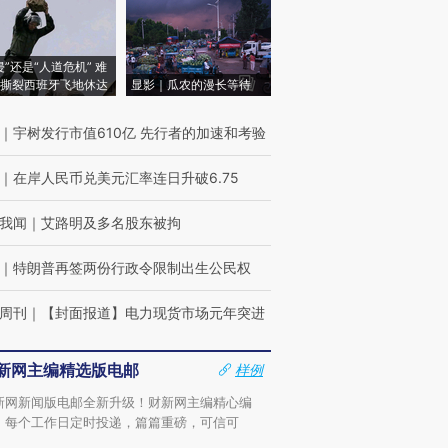
侵”还是“人道危机” 难
撕裂西班牙飞地休达
显影｜瓜农的漫长等待
｜
宇树发行市值610亿 先行者的加速和考验
｜
在岸人民币兑美元汇率连日升破6.75
我闻
｜
艾路明及多名股东被拘
｜
特朗普再签两份行政令限制出生公民权
周刊
｜
【封面报道】电力现货市场元年突进
新网主编精选版电邮
样例
新网新闻版电邮全新升级！财新网主编精心编
，每个工作日定时投递，篇篇重磅，可信可
。