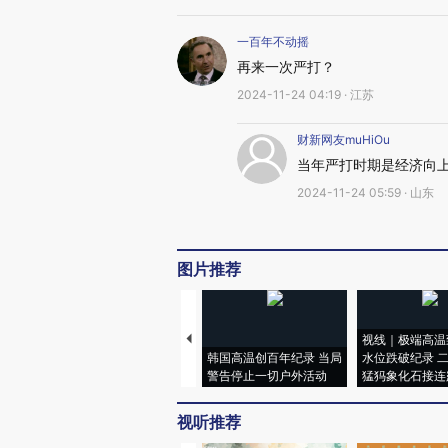
一百年不动摇
再来一次严打？
2024-11-24 04:19 · 江苏
财新网友muHiOu
当年严打时期是经济向
2024-11-24 05:59 · 山东
图片推荐
视线｜极端高温
韩国高温创百年纪录 当局
水位跌破纪录 
警告停止一切户外活动
猛犸象化石接连
视听推荐