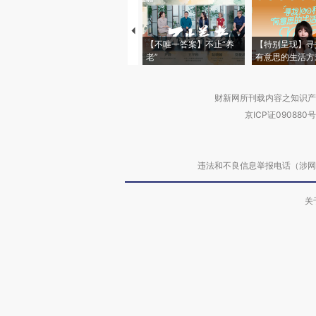
【不唯一答案】不止“养
【特别呈现】寻
老”
有意思的生活方
财新网所刊载内容之知识产
京ICP证090880号
违法和不良信息举报电话（涉网络暴力有
关