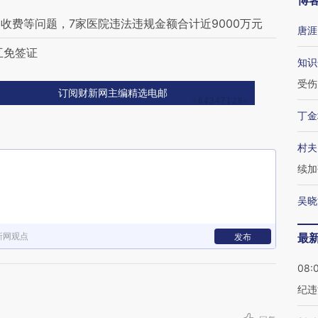
博
收费等问题，7家医院违法违规金额合计近9000万元
唐涯
互免签证
知识
受伤
订阅财新网主编精选电邮
丁金
村夫
续加
吴晓
新网观点
最
发布
08:
纪违