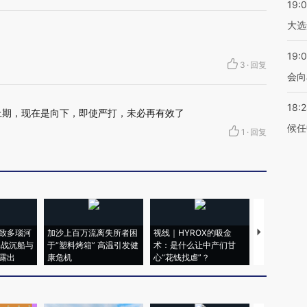
19:
大选
19:0
3
·
回复
会向
18:
上期，现在是向下，即使严打，未必再有效了
候任
1
·
回复
致多瑙河
加沙上百万流离失所者困
视线｜HYROX的吸金
马航飞行员
二战沉船与
于“塑料烤箱” 高温引发健
术：是什么让中产们甘
粒摇头丸 尿
露出
康危机
心“花钱找虐”？
毒品