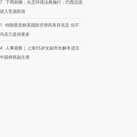
07
下周前瞻：生态环境法典施行；巴西总统
进入竞选阶段
1
特朗普坚称美国防空弹药库存充足 但不
乌克兰提供更多
24
人事观察｜上海55岁女副市长解冬进京
中国侨联副主席
跨国走私7万
视线｜被称为“蟑螂”的印
视线｜“入侵”还是“人道危
检体内含3种
度Z世代 用街头抗争将教
机”？难民潮撕裂西班牙
秘鲁纳斯
育部长拱下台
飞地休达
13人遇难