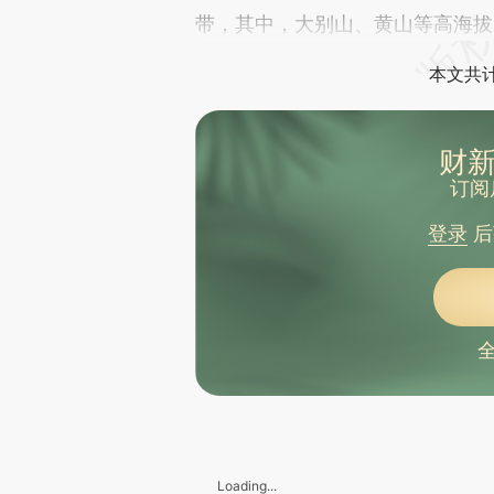
带，其中，大别山、黄山等高海拔
本文共计
财新
订阅
登录
后
Loading...