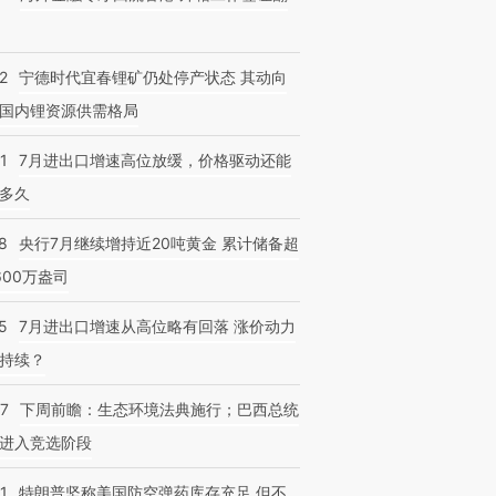
2
宁德时代宜春锂矿仍处停产状态 其动向
国内锂资源供需格局
1
7月进出口增速高位放缓，价格驱动还能
多久
8
央行7月继续增持近20吨黄金 累计储备超
600万盎司
5
7月进出口增速从高位略有回落 涨价动力
持续？
07
下周前瞻：生态环境法典施行；巴西总统
进入竞选阶段
1
特朗普坚称美国防空弹药库存充足 但不