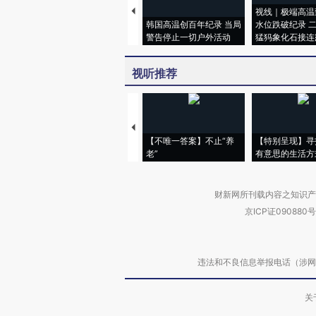
视线｜极端高温
韩国高温创百年纪录 当局
水位跌破纪录 
警告停止一切户外活动
猛犸象化石接连
视听推荐
【不唯一答案】不止“养
【特别呈现】寻
老”
有意思的生活方
财新网所刊载内容之知识产
京ICP证090880号
违法和不良信息举报电话（涉网络暴力有
关