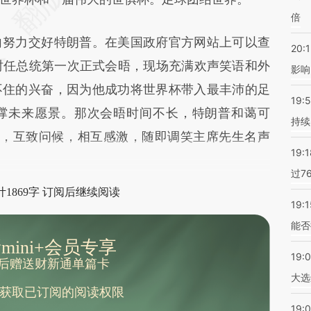
倍
努力交好特朗普。在美国政府官方网站上可以查
20:1
与时任总统第一次正式会晤，现场充满欢声笑语和外
影响
不住的兴奋，因为他成功将世界杯带入最丰沛的足
19:5
撑未来愿景。那次会晤时间不长，特朗普和蔼可
持续
l之别开场，互致问候，相互感激，随即调笑主席先生名声
19:1
过7
1869字 订阅后继续阅读
19:1
能否
mini+会员专享
19:
后赠送财新通单篇卡
大选
获取已订阅的阅读权限
19:0