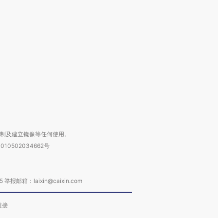
跨国走私7万
视线｜被称为“蟑螂”的印
视线｜“入侵”还是“人道危
检体内含3种
度Z世代 用街头抗争将教
机”？难民潮撕裂西班牙
秘鲁纳斯
育部长拱下台
飞地休达
13人遇难
进第四届链博
【商旅对话】华住集团
技“链”接产
【特别呈现】寻找100种
CFO：不靠规模取胜，华
【特别呈
有意思的生活方式·第三对
住三大增长引擎是什么？
有意思的
复制及建立镜像等任何使用。
010502034662号
箱：laixin@caixin.com
链接