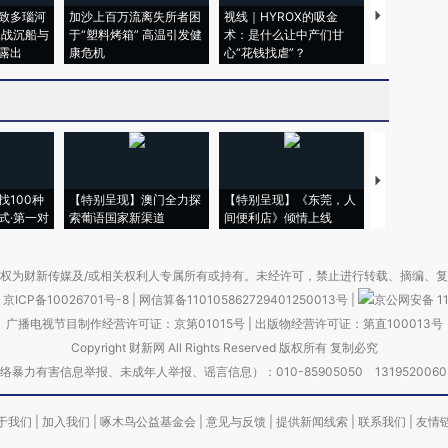
致多瑙河
加沙上百万流离失所者困
视线｜HYROX的吸金
马航飞行员
二战沉船与
于“塑料烤箱” 高温引发健
术：是什么让中产们甘
粒摇头丸 尿
露出
康危机
心“花钱找虐”？
毒品
【推广】走
找100种
【特别呈现】澳门全力探
【特别呈现】《东莞，人
会，让数智科
式·第一对
索葡语国家新渠道
间便利店》倾情上线
业
权为财新传媒及/或相关权利人专属所有或持有。未经许可，禁止进行转载、摘编、
京ICP备10026701号-8
|
网信算备110105862729401250013号
|
京公网安备 11
广播电视节目制作经营许可证：京第01015号
|
出版物经营许可证：第直100013号
Copyright 财新网 All Rights Reserved 版权所有 复制必究
害信息举报、未成年人举报、谣言信息）：010-85905050 13195200605 举报邮
于我们
|
加入我们
|
啄木鸟公益基金会
|
意见与反馈
|
提供新闻线索
|
联系我们
|
友情