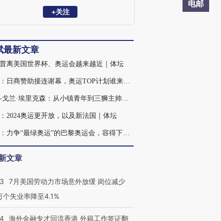
电邮
+关注
斌最新文章
普离美国世界杯、奥运会越来越近｜体坛
张斌：日商赞助接连谢幕，奥运TOP计划谁来接棒？｜体坛
斯文-戈兰·埃里克森：从小镇青年到三狮主帅｜人物
：2024奥运更开放，以及新法国｜体坛
张斌：力争“最绿奥运”的巴黎奥运会，容得下空调吗？｜体坛
新文章
43
7月美国劳动力市场意外放缓 岗位减少
3万个失业率降至4.1%
14
海外金融专才回流香港 外籍工作签证翻