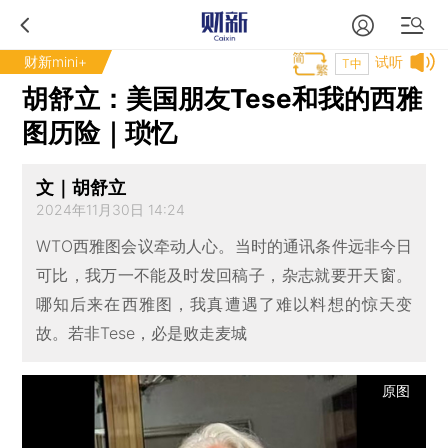
财新mini+
试听
T中
胡舒立：美国朋友Tese和我的西雅
图历险｜琐忆
文｜胡舒立
2024年11月30日 14:24
WTO西雅图会议牵动人心。当时的通讯条件远非今日
可比，我万一不能及时发回稿子，杂志就要开天窗。
哪知后来在西雅图，我真遭遇了难以料想的惊天变
故。若非Tese，必是败走麦城
原图