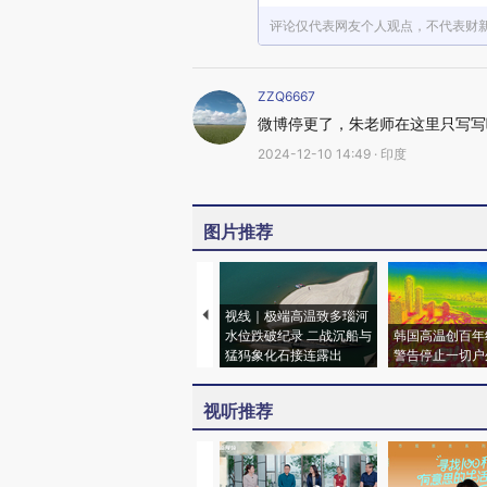
评论仅代表网友个人观点，不代表财
ZZQ6667
微博停更了，朱老师在这里只写写
2024-12-10 14:49 · 印度
图片推荐
视线｜极端高温致多瑙河
水位跌破纪录 二战沉船与
韩国高温创百年
猛犸象化石接连露出
警告停止一切户
视听推荐