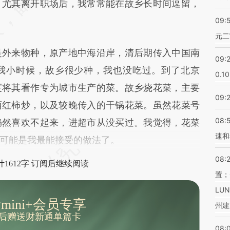
尤其离开职场后，我常常能在故乡长时间逗留，
09:
元二
外来物种，原产地中海沿岸，清后期传入中国南
09:
我小时候，故乡很少种，我也没吃过。到了北京
0.1
度将其看作专为城市生产的菜。故乡烧花菜，主要
09:
西红柿炒，以及较晚传入的干锅花菜。虽然花菜号
08:
仍然喜欢不起来，进超市从没买过。我觉得，花菜
速和
可能是我最能接受的做法了。
08:
1612字 订阅后继续阅读
置；
LU
mini+会员专享
州建
后赠送财新通单篇卡
08: