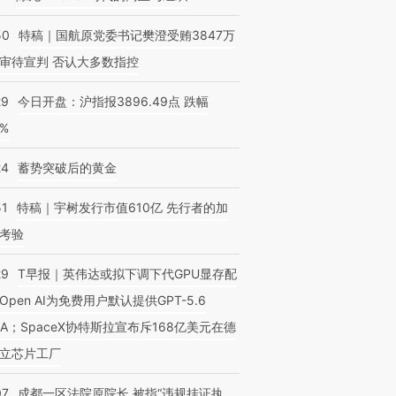
50
特稿｜国航原党委书记樊澄受贿3847万
审待宣判 否认大多数指控
29
今日开盘：沪指报3896.49点 跌幅
0%
24
蓄势突破后的黄金
51
特稿｜宇树发行市值610亿 先行者的加
考验
29
T早报｜英伟达或拟下调下代GPU显存配
Open AI为免费用户默认提供GPT-5.6
NA；SpaceX协特斯拉宣布斥168亿美元在德
立芯片工厂
07
成都一区法院原院长 被指“违规挂证执