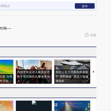
新网观点
发布
吃喝~~
·
回复
西班牙休达进入紧急状态
加沙上百万流离失所者困
视线｜HYR
纪录 当局
数千非法移民从摩洛哥闯
于“塑料烤箱” 高温引发健
术：是什么
外活动
入
康危机
心“花钱找虐