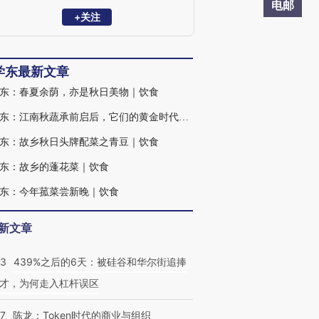
·故乡风物长》《老朱煮酒》《愿孩子过好
电邮
你的世界》等书。
+关注
学东最新文章
东：春夏余荫，亦是秋日美物｜饮食
朱学东：江南秋蔬承前启后，它们的黄金时代还没到来｜饮食
东：故乡秋日头牌配菜之青豆｜饮食
东：故乡的蓬花菜｜饮食
东：今年菰菜尝新晚｜饮食
新文章
53
439%之后的6天：被硅谷和华尔街追捧
才，为何走入杠杆误区
07
陈龙：Token时代的商业与组织