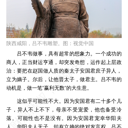
陕西咸阳，吕不韦雕塑。图：视觉中国
吕不韦做事，具有超常的想象力。一个成功的
商人，正当财运亨通，却突发奇想，运作起上层政
治：要把在赵国做人质的秦太子安国君庶子异人，
立为嫡子。尔后，让他晋太子，做君主。吕不韦的
动机是，做一笔“赢利无数”的大生意。
这似乎可能性不大。因为安国君有二十多个儿
子，异人不上不下，母亲不受宠爱，他也备受冷
落。可能性也不是没有。因为安国君宠幸华阳夫
人，华阳夫人无子，却有立嫡的绝对发言权。吕不