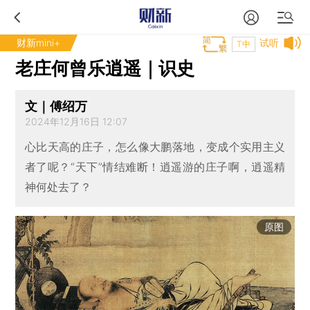
财新mini+
试听
T中
老庄何曾乐逍遥｜识史
文｜傅绍万
2024年12月16日 12:07
心比天高的庄子，怎么像大鹏落地，变成个实用主义
者了呢？“天下”情结难断！逍遥游的庄子啊，逍遥精
神何处去了？
原图