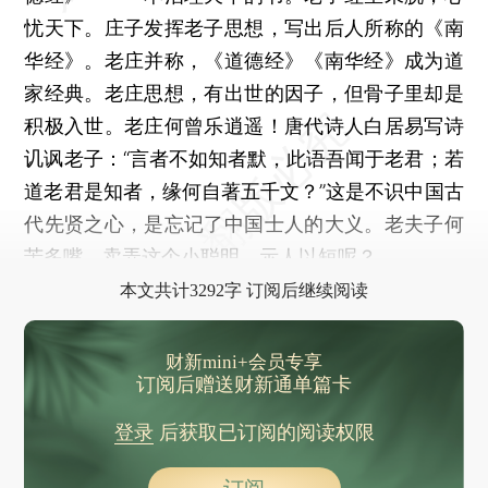
忧天下。庄子发挥老子思想，写出后人所称的《南
华经》。老庄并称，《道德经》《南华经》成为道
家经典。老庄思想，有出世的因子，但骨子里却是
积极入世。老庄何曾乐逍遥！唐代诗人白居易写诗
讥讽老子：“言者不如知者默，此语吾闻于老君；若
道老君是知者，缘何自著五千文？”这是不识中国古
代先贤之心，是忘记了中国士人的大义。老夫子何
苦多嘴，卖弄这个小聪明，示人以短呢？
本文共计3292字 订阅后继续阅读
财新mini+会员专享
订阅后赠送财新通单篇卡
登录
后获取已订阅的阅读权限