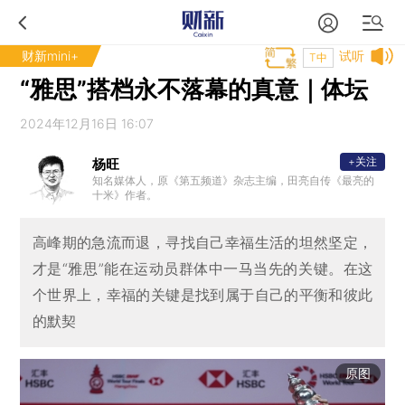
财新mini+
试听
T中
“雅思”搭档永不落幕的真意｜体坛
2024年12月16日 16:07
+关注
杨旺
知名媒体人，原《第五频道》杂志主编，田亮自传《最亮的
十米》作者。
高峰期的急流而退，寻找自己幸福生活的坦然坚定，
才是“雅思”能在运动员群体中一马当先的关键。在这
个世界上，幸福的关键是找到属于自己的平衡和彼此
的默契
原图