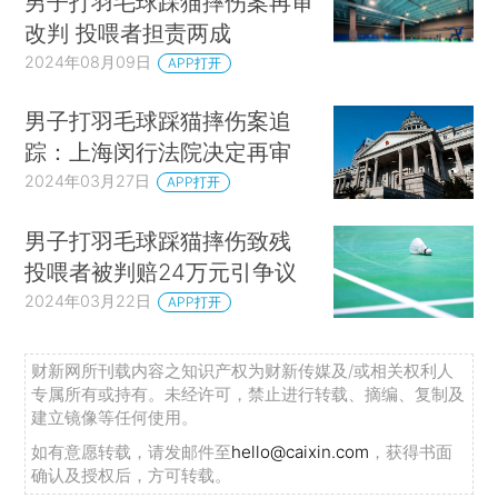
男子打羽毛球踩猫摔伤案再审
改判 投喂者担责两成
2024年08月09日
APP打开
男子打羽毛球踩猫摔伤案追
踪：上海闵行法院决定再审
2024年03月27日
APP打开
男子打羽毛球踩猫摔伤致残
投喂者被判赔24万元引争议
2024年03月22日
APP打开
财新网所刊载内容之知识产权为财新传媒及/或相关权利人
专属所有或持有。未经许可，禁止进行转载、摘编、复制及
建立镜像等任何使用。
如有意愿转载，请发邮件至
hello@caixin.com
，获得书面
确认及授权后，方可转载。