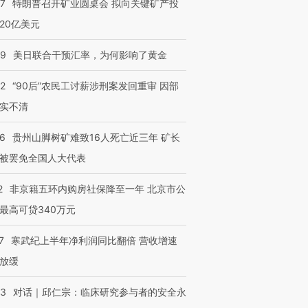
57
特朗普召开矿业圆桌会 拟向关键矿产投
20亿美元
09
美日联合干预汇率，为何影响了黄金
32
“90后”农民工讨薪涉刑案发回重审 因部
实不清
36
贵州山脚树矿难致16人死亡近三年 矿长
被罢免全国人大代表
2
非京籍五环内购房社保降至一年 北京市公
最高可贷340万元
7
寒武纪上半年净利润同比翻倍 营收增速
放缓
53
对话｜邱仁宗：临床研究参与者的安全永