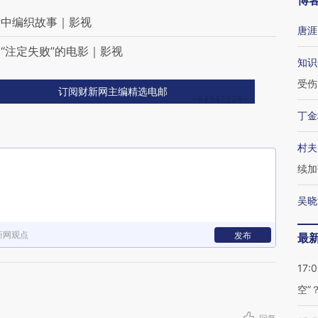
博
活中编织故事｜影视
唐涯
“注定失败”的电影｜影视
知识
受伤
订阅财新网主编精选电邮
丁金
村夫
续加
吴晓
新网观点
发布
最
17:
空”