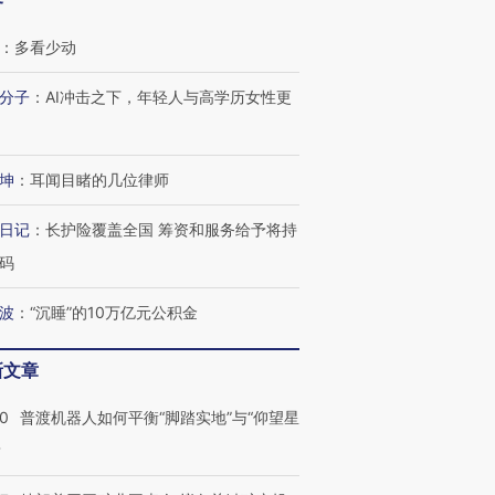
客
：
多看少动
分子
：
AI冲击之下，年轻人与高学历女性更
坤
：
耳闻目睹的几位律师
日记
：
长护险覆盖全国 筹资和服务给予将持
码
波
：
“沉睡”的10万亿元公积金
新文章
00
普渡机器人如何平衡“脚踏实地”与“仰望星
？