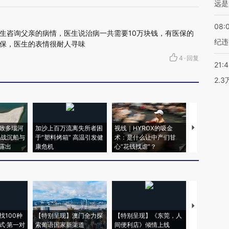
远是
08:
生咨询父亲的病情，医生说治病一共需要10万块钱，有医保的
纪违
保，医生的表情很耐人寻味
4
·
回复
21:
2.
致多瑙河
加沙上百万流离失所者困
视线｜HYROX的吸金
马航飞行员
二战沉船与
于“塑料烤箱” 高温引发健
术：是什么让中产们甘
粒摇头丸 尿
露出
康危机
心“花钱找虐”？
毒品
【推广】走
找100种
【特别呈现】澳门全力探
【特别呈现】《东莞，人
会，让数智科
式·第一对
索葡语国家新渠道
间便利店》倾情上线
业