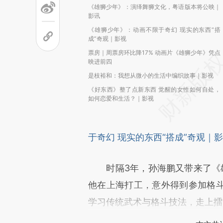
《雄狮少年》：演绎舞狮文化，粤语版本将公映｜
影讯
《雄狮少年》：动画不限于奇幻 现实的东西“搭
成”奇观｜影视
票房｜周票房环比降17% 动画片《雄狮少年》凭点
映进前四
是枝裕和：我想从微小的生活中编织故事｜影视
《好东西》整了点新东西 觉醒的女性如何自处，
如何恋爱和生活？｜影视
于奇幻 现实的东西“搭成”奇观｜
时隔3年，孙海鹏又带来了《雄
他在上海打工，意外得到参加格
学习传统武术与格斗技法，走上擂