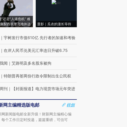
侵”还是“人道危机” 难
撕裂西班牙飞地休达
显影｜瓜农的漫长等待
｜
宇树发行市值610亿 先行者的加速和考验
｜
在岸人民币兑美元汇率连日升破6.75
我闻
｜
艾路明及多名股东被拘
｜
特朗普再签两份行政令限制出生公民权
周刊
｜
【封面报道】电力现货市场元年突进
新网主编精选版电邮
样例
新网新闻版电邮全新升级！财新网主编精心编
，每个工作日定时投递，篇篇重磅，可信可
。