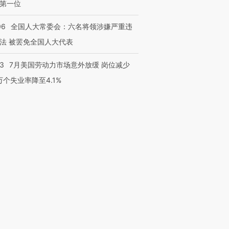
第一位
06
全国人大常委会：六名将领涉嫌严重违
法 被罢免全国人大代表
43
7月美国劳动力市场意外放缓 岗位减少
3万个失业率降至4.1%
跨国走私7万
视线｜被称为“蟑螂”的印
视线｜“入侵”还是“人道危
检体内含3种
度Z世代 用街头抗争将教
机”？难民潮撕裂西班牙
秘鲁纳斯
育部长拱下台
飞地休达
13人遇难
进第四届链博
【商旅对话】华住集团
技“链”接产
【特别呈现】寻找100种
CFO：不靠规模取胜，华
【特别呈
有意思的生活方式·第三对
住三大增长引擎是什么？
有意思的