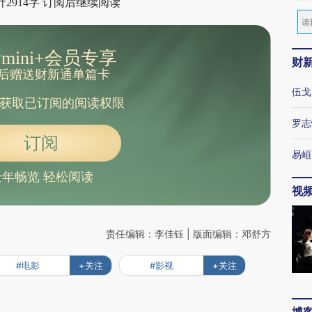
2914字 订阅后继续阅读
mini+会员专享
财
后赠送财新通单篇卡
伍戈
获取已订阅的阅读权限
罗志
订阅
易峘
全年畅览 轻松阅读
视
责任编辑：李佳钰 | 版面编辑：邓舒方
#电影
+关注
#影视
+关注