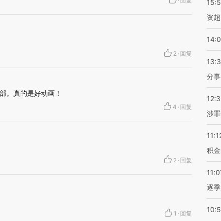
·
回复
15:
资超
14:
2
·
回复
13:
分事
部。真的是好动画！
12:
4
·
回复
涉罪
11:1
积金
2
·
回复
11:0
逐季
10:
1
·
回复