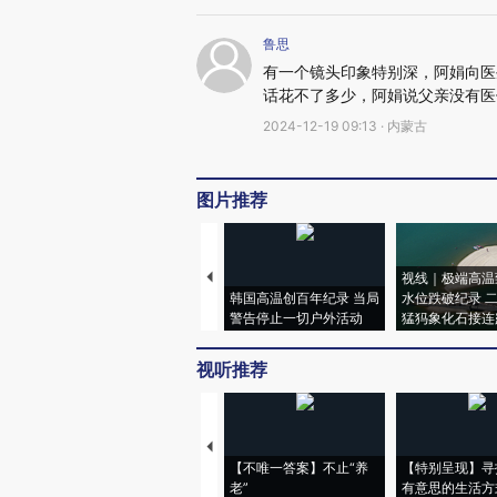
鲁思
有一个镜头印象特别深，阿娟向医
话花不了多少，阿娟说父亲没有医
2024-12-19 09:13 · 内蒙古
图片推荐
视线｜极端高温
韩国高温创百年纪录 当局
水位跌破纪录 
警告停止一切户外活动
猛犸象化石接连
视听推荐
【不唯一答案】不止“养
【特别呈现】寻
老”
有意思的生活方