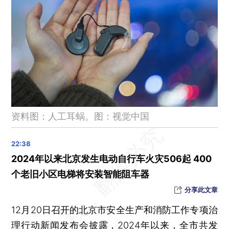
高票当选最受球迷欢迎单打球员，郑钦文连续三年获WTA年度奖项
第五批耗材集采开标，人工耳蜗单套平均价格将降至5万元左右
15岁学生坠楼身亡，四川西昌通报详情
2025年考研明后天举行 教育部等部门查处涉研考违法有害信息
第90位！国足创近十年最低年终排名
科学技术普及法修订草案将二审 拟将每年9月设为全国科普月
晨读荐闻（国内、国际、市场消息32条）
资料图：人工耳蜗。图：视觉中国
11月不含在校生的16—24岁调查失业率降至16.1% 为下半年最低
险企“偿二代”二期过渡期延期 偿付能力再松绑
广汽发布长航程飞行汽车 计划引入社会资本共同研发
2024年以来北京发生电动自行车火灾506起 400
宁波镇海炼化二期竣工 全国规模最大石化基地全面建成
个老旧小区电梯将安装智能阻车器
美国数据公司Databricks拟筹资100亿美元 投后估值620亿美元
分享此文章
银联国际与老挝跨境互联互通落地 老挝商家可受理银联二维码
12月20日召开的北京市安全生产和消防工作专项治
理行动新闻发布会披露，2024年以来，全市共发