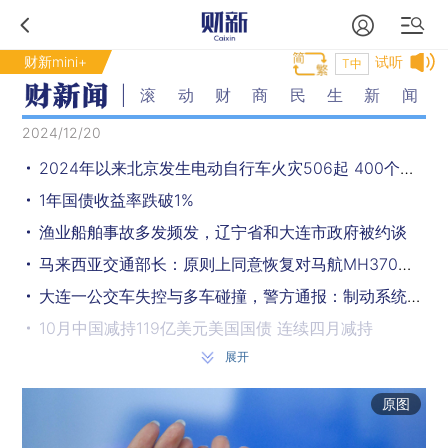
财新mini+
试听
T中
滚动财商民生新闻
2024/12/20
2024年以来北京发生电动自行车火灾506起 400个老旧小区电梯将安装智能阻车器
1年国债收益率跌破1%
渔业船舶事故多发频发，辽宁省和大连市政府被约谈
马来西亚交通部长：原则上同意恢复对马航MH370航班的搜索
大连一公交车失控与多车碰撞，警方通报：制动系统失灵，4人轻微伤
10月中国减持119亿美元美国国债 连续四月减持
展开
方案遭否决，特朗普遭遇“重大打击”
2024“年度字词”揭晓：智、新质生产力
原图
全国电动自行车以旧换新数量突破100万辆