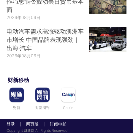
作巧思能否撬动美日货币基本
面
2026年08月06日
电动汽车需求高涨驱动澳洲车
市增长 中国品牌表现强劲｜
出海·汽车
2026年08月06日
财新移动
财新
财新周刊
Caixin
登录
网页版
订阅电邮
|
|
Copyright 财新网 All Rights Reserved