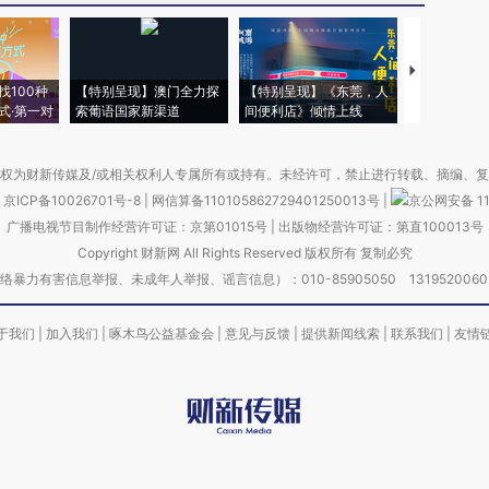
【推广】走
找100种
【特别呈现】澳门全力探
【特别呈现】《东莞，人
会，让数智科
式·第一对
索葡语国家新渠道
间便利店》倾情上线
业
权为财新传媒及/或相关权利人专属所有或持有。未经许可，禁止进行转载、摘编、
京ICP备10026701号-8
|
网信算备110105862729401250013号
|
京公网安备 11
广播电视节目制作经营许可证：京第01015号
|
出版物经营许可证：第直100013号
Copyright 财新网 All Rights Reserved 版权所有 复制必究
害信息举报、未成年人举报、谣言信息）：010-85905050 13195200605 举报邮
于我们
|
加入我们
|
啄木鸟公益基金会
|
意见与反馈
|
提供新闻线索
|
联系我们
|
友情