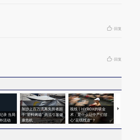
·
回复
·
回复
加沙上百万流离失所者困
视线｜HYROX的吸金
马航飞行员
纪录 当局
于“塑料烤箱” 高温引发健
术：是什么让中产们甘
粒摇头丸 尿
外活动
康危机
心“花钱找虐”？
毒品