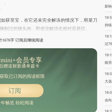
影响
19:5
如获至宝，在它还未完全解冻的情况下，用菜刀
持续
腌制过的猪头肉，即使没解冻也相对容易切。
19:1
1676字 订阅后继续阅读
过7
19:1
mini+会员专享
能否
后赠送财新通单篇卡
19:
获取已订阅的阅读权限
大选
订阅
19:0
会向
全年畅览 轻松阅读
18: