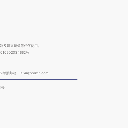
进第四届链博
【商旅对话】华住集团
技“链”接产
【特别呈现】寻找100种
CFO：不靠规模取胜，华
【特别呈
有意思的生活方式·第三对
住三大增长引擎是什么？
有意思的
复制及建立镜像等任何使用。
010502034662号
箱：laixin@caixin.com
链接