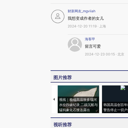
财新网友_mgviiah
我想变成作者的女儿
2024-12-20 11:19 · 上海
海客甲
留言可爱
2024-12-23 00:15 · 北京
图片推荐
视线｜极端高温致多瑙河
水位跌破纪录 二战沉船与
韩国高温创百年
猛犸象化石接连露出
警告停止一切户
视听推荐