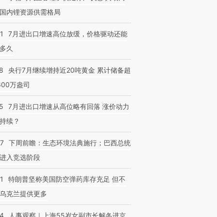
国内锂资源供需格局
1
7月进出口增速高位放缓，价格驱动还能
多久
8
央行7月继续增持近20吨黄金 累计储备超
600万盎司
5
7月进出口增速从高位略有回落 涨价动力
持续？
07
下周前瞻：生态环境法典施行；巴西总统
进入竞选阶段
1
特朗普坚称美国防空弹药库存充足 但不
乌克兰提供更多
24
人事观察｜上海55岁女副市长解冬进京