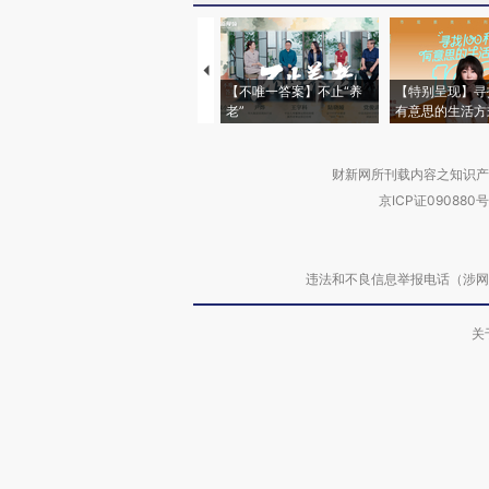
【不唯一答案】不止“养
【特别呈现】寻
老”
有意思的生活方
财新网所刊载内容之知识产
京ICP证090880号
违法和不良信息举报电话（涉网络暴力有
关