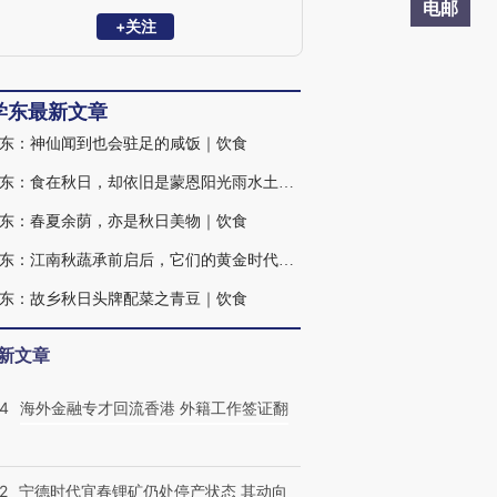
·故乡风物长》《老朱煮酒》《愿孩子过好
电邮
你的世界》等书。
+关注
学东最新文章
东：神仙闻到也会驻足的咸饭｜饮食
朱学东：食在秋日，却依旧是蒙恩阳光雨水土壤的时令之物｜饮食
东：春夏余荫，亦是秋日美物｜饮食
朱学东：江南秋蔬承前启后，它们的黄金时代还没到来｜饮食
东：故乡秋日头牌配菜之青豆｜饮食
新文章
14
海外金融专才回流香港 外籍工作签证翻
2
宁德时代宜春锂矿仍处停产状态 其动向