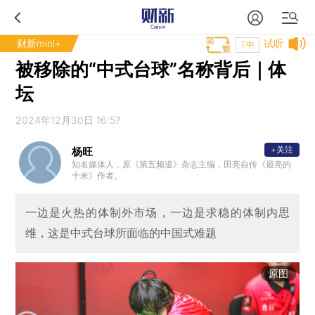
财新mini+
试听
T中
被移除的“中式台球”名称背后｜体
坛
2024年12月30日 16:57
+关注
杨旺
知名媒体人，原《第五频道》杂志主编，田亮自传《最亮的
十米》作者。
一边是火热的体制外市场，一边是求稳的体制内思
维，这是中式台球所面临的中国式难题
原图