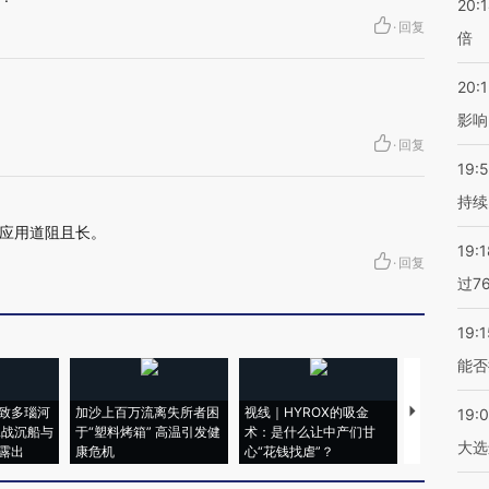
20:
·
回复
倍
20:1
影响
·
回复
19:5
持续
应用道阻且长。
19:1
·
回复
过7
19:1
能否
致多瑙河
加沙上百万流离失所者困
视线｜HYROX的吸金
马航飞行员
19:
二战沉船与
于“塑料烤箱” 高温引发健
术：是什么让中产们甘
粒摇头丸 尿
大选
露出
康危机
心“花钱找虐”？
毒品