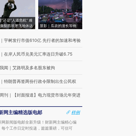
侵”还是“人道危机” 难
撕裂西班牙飞地休达
显影｜瓜农的漫长等待
｜
宇树发行市值610亿 先行者的加速和考验
｜
在岸人民币兑美元汇率连日升破6.75
我闻
｜
艾路明及多名股东被拘
｜
特朗普再签两份行政令限制出生公民权
周刊
｜
【封面报道】电力现货市场元年突进
新网主编精选版电邮
样例
新网新闻版电邮全新升级！财新网主编精心编
，每个工作日定时投递，篇篇重磅，可信可
。