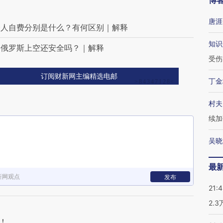
博
唐涯
个人自费分别是什么？有何区别｜解释
知识
越俄罗斯上空还安全吗？｜解释
受伤
订阅财新网主编精选电邮
丁金
村夫
续加
吴晓
最
新网观点
发布
21:
2.
！