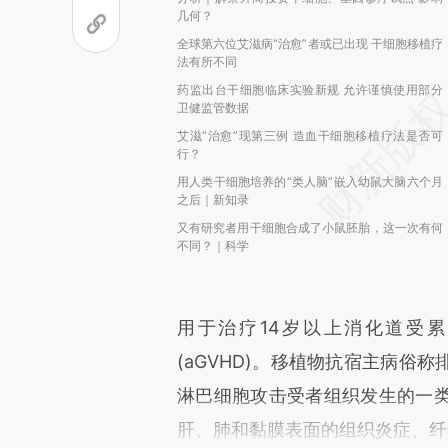
几何？
全球第六位艾滋病“治愈”者或已出现 干细胞移植疗
法有所不同
药监出台干细胞临床实验新规 允许谨慎使用部分
卫健监管数据
艾滋“治愈”现第三例 造血干细胞移植疗法是否可
行？
用人类干细胞培养的“类人脑”嵌入幼鼠大脑六个月
之后｜新知录
又有研究者用干细胞合成了小鼠胚胎，这一次有何
不同？｜科学
用于治疗14岁以上消化道受
(aGVHD)。移植物抗宿主病俗
淋巴细胞攻击受者组织发生的一
肝、肺和黏膜表面的组织炎症、纤