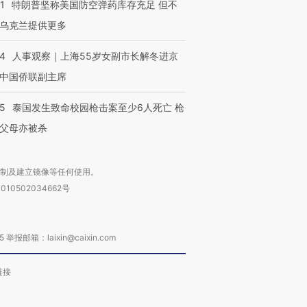
1
特朗普坚称美国防空弹药库存充足 但不
乌克兰提供更多
24
人事观察｜上海55岁女副市长解冬进京
进第四届链博
【商旅对话】华住集团
技“链”接产
【特别呈现】寻找100种
CFO：不靠规模取胜，华
【特别呈
中国侨联副主席
有意思的生活方式·第三对
住三大增长引擎是什么？
有意思的
45
泰国发生致命校园枪击案至少6人死亡 枪
父母亦被杀
复制及建立镜像等任何使用。
010502034662号
箱：laixin@caixin.com
链接