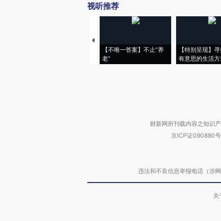
视听推荐
【不唯一答案】不止“养
【特别呈现】寻
老”
有意思的生活方
财新网所刊载内容之知识产
京ICP证090880号
违法和不良信息举报电话（涉网络暴力有
关