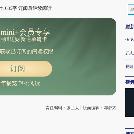
1635字 订阅后继续阅读
财
mini+会员专享
后赠送财新通单篇卡
伍戈
获取已订阅的阅读权限
罗志
易峘
订阅
视
全年畅览 轻松阅读
责任编辑：张兰太 | 版面编辑：邓舒方