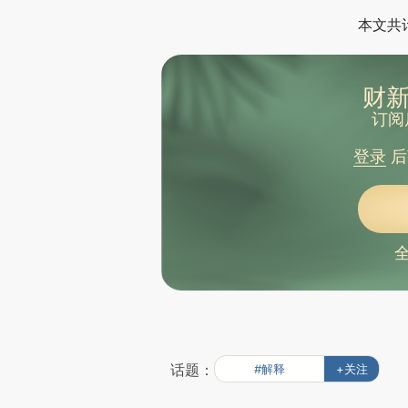
本文共计
财新
订阅
登录
后
话题：
#解释
+关注