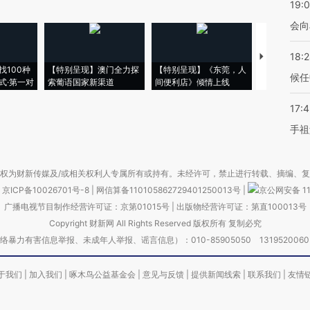
19:0
会向
18:
【推广】走
找100种
【特别呈现】澳门全力探
【特别呈现】《东莞，人
会，让数智科
候任
式·第一对
索葡语国家新渠道
间便利店》倾情上线
业
17:
手祖
权为财新传媒及/或相关权利人专属所有或持有。未经许可，禁止进行转载、摘编、
京ICP备10026701号-8
|
网信算备110105862729401250013号
|
京公网安备 11
广播电视节目制作经营许可证：京第01015号
|
出版物经营许可证：第直100013号
Copyright 财新网 All Rights Reserved 版权所有 复制必究
害信息举报、未成年人举报、谣言信息）：010-85905050 13195200605 举报邮
于我们
|
加入我们
|
啄木鸟公益基金会
|
意见与反馈
|
提供新闻线索
|
联系我们
|
友情