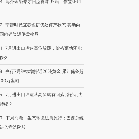
14
海外金融专才回流香港 外籍工作签证翻
2
宁德时代宜春锂矿仍处停产状态 其动向
国内锂资源供需格局
1
7月进出口增速高位放缓，价格驱动还能
多久
8
央行7月继续增持近20吨黄金 累计储备超
600万盎司
5
7月进出口增速从高位略有回落 涨价动力
持续？
跨国走私7万
视线｜被称为“蟑螂”的印
视线｜“入侵”还是“人道危
07
下周前瞻：生态环境法典施行；巴西总统
检体内含3种
度Z世代 用街头抗争将教
机”？难民潮撕裂西班牙
秘鲁纳斯
进入竞选阶段
育部长拱下台
飞地休达
13人遇难