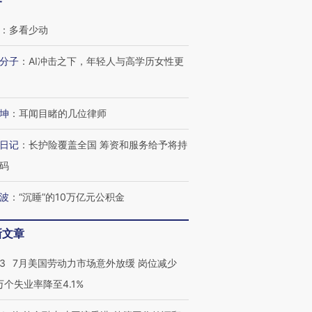
客
：
多看少动
分子
：
AI冲击之下，年轻人与高学历女性更
坤
：
耳闻目睹的几位律师
日记
：
长护险覆盖全国 筹资和服务给予将持
码
波
：
“沉睡”的10万亿元公积金
新文章
43
7月美国劳动力市场意外放缓 岗位减少
3万个失业率降至4.1%