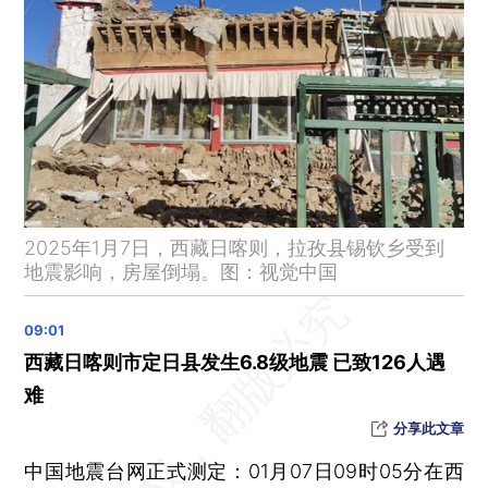
印尼成为金砖国家正式成员，外交部回应
河北张家口一男子冬泳时被困冰层下，遗体次日被打捞上岸
美国报告首例人感染禽流感死亡病例
美国国会正式确认特朗普当选总统
国家发改委：全面取消在就业地参保户籍限制
加拿大总理特鲁多宣布将辞职
未能通过准入 中超八冠王广州队告别职业联赛
2025年1月7日，西藏日喀则，拉孜县锡钦乡受到
涉及电动汽车、家用电器、眼视光产品等 一批国家标准发布
地震影响，房屋倒塌。图：视觉中国
晨读荐闻（国内、国际、市场消息24条）
2024年12月财新中国服务业PMI升至52.2 供需加速扩张
2024年银行股领涨A股市场 多家险资举牌上市银行
西藏日喀则市定日县发生6.8级地震 已致126人遇
陕西362人养老保险违规参保案发 社保代缴困境难解
难
吉利汽车规划甲醇混动乘用车 内燃机前景取决于零碳燃料？
分享此文章
特朗普否认关税“打折”消息 美元先跌后涨离岸人民币剧烈波动
中国地震台网正式测定：01月07日09时05分在西