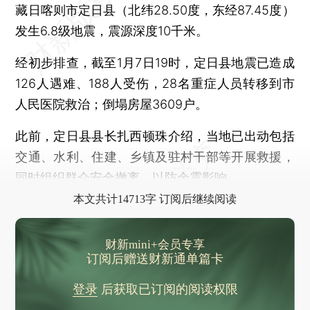
中国对东南亚中间品出口增速加快 产业转移加速向上游延伸
藏日喀则市定日县（北纬28.50度，东经87.45度）
发生6.8级地震，震源深度10千米。
经初步排查，截至1月7日19时，定日县地震已造成
126人遇难、188人受伤，28名重症人员转移到市
人民医院救治；倒塌房屋3609户。
此前，定日县县长扎西顿珠介绍，当地已出动包括
交通、水利、住建、乡镇及驻村干部等开展救援，
同时组织群众安全撤离，以防余震影响。
本文共计14713字 订阅后继续阅读
财新mini+会员专享
订阅后赠送财新通单篇卡
登录
后获取已订阅的阅读权限