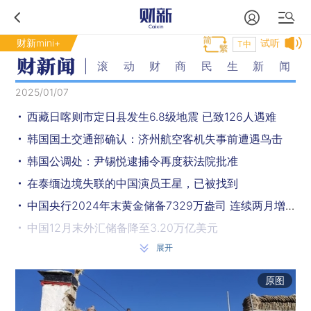
财新mini+
试听
T中
滚动财商民生新闻
2025/01/07
西藏日喀则市定日县发生6.8级地震 已致126人遇难
韩国国土交通部确认：济州航空客机失事前遭遇鸟击
韩国公调处：尹锡悦逮捕令再度获法院批准
在泰缅边境失联的中国演员王星，已被找到
中国央行2024年末黄金储备7329万盎司 连续两月增持
中国12月末外汇储备降至3.20万亿美元
展开
两部门预拨1亿元支持西藏做好地震灾害救灾工作
涉毒“上头电子烟”在青少年群体滥用加剧 国家禁毒办等三部门发文打击整治
原图
《咬文嚼字》编辑部公布2024年十大语文差错