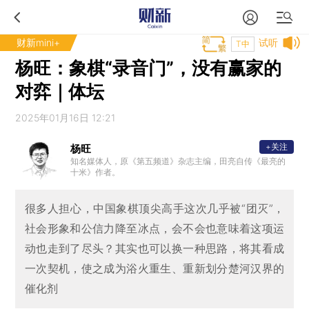
财新mini+
试听
T中
杨旺：象棋“录音门”，没有赢家的
对弈｜体坛
2025年01月16日 12:21
+关注
杨旺
知名媒体人，原《第五频道》杂志主编，田亮自传《最亮的
十米》作者。
很多人担心，中国象棋顶尖高手这次几乎被“团灭”，
社会形象和公信力降至冰点，会不会也意味着这项运
动也走到了尽头？其实也可以换一种思路，将其看成
一次契机，使之成为浴火重生、重新划分楚河汉界的
催化剂