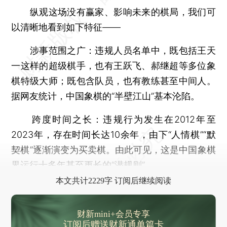
纵观这场没有赢家、影响未来的棋局，我们可
以清晰地看到如下特征——
涉事范围之广：违规人员名单中，既包括王天
一这样的超级棋手，也有王跃飞、郝继超等多位象
棋特级大师；既包含队员，也有教练甚至中间人。
据网友统计，中国象棋的“半壁江山”基本沦陷。
跨度时间之长：违规行为发生在2012年至
2023年，存在时间长达10余年，由下“人情棋”“默
契棋”逐渐演变为买卖棋。由此可见，这是中国象棋
界运行十多年甚至更长的“潜规则”。
本文共计2229字 订阅后继续阅读
财新mini+会员专享
订阅后赠送财新通单篇卡