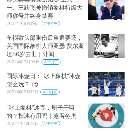
一、王跃飞被撤销象棋特级大
师称号并终身禁赛
2024年09月19日
APP打开
车祸致头部重伤后重返赛场，
美国国际象棋大师亚瑟·费尔斯
坦86岁去世｜讣闻
2022年03月03日
APP打开
国际冰壶日：“冰上象棋”冰壶
怎么玩？
2022年02月17日
APP打开
“冰上象棋”冰壶：刷子干嘛
的？扫冰有用吗｜趣看冬奥
2022年01月22日
APP打开