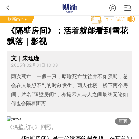
财新mini+
试听
T中
《隔壁房间》：活着就能看到雪花
飘落｜影视
文｜朱珏瑾
2025年02月01日 10:09
两次死亡，一假一真，暗喻死亡往往并不如预期，总
会在人最想不到的时刻发生。两人住楼上楼下两个房
间，片名“隔壁房间”，亦提示人与人之间最终无论如
何也会隔着距离
原图
《隔壁房间》剧照。
《隔壁房间》是十分漂亮的调色板。在莫兰迪