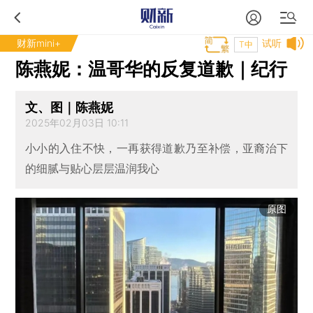
财新mini+
试听
T中
陈燕妮：温哥华的反复道歉｜纪行
文、图｜陈燕妮
2025年02月03日 10:11
小小的入住不快，一再获得道歉乃至补偿，亚裔治下
的细腻与贴心层层温润我心
原图