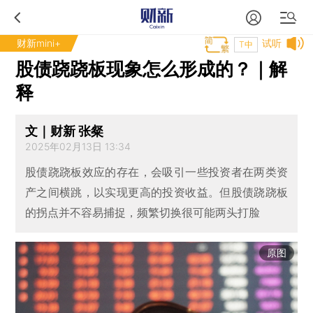
财新mini+
试听
T中
股债跷跷板现象怎么形成的？｜解
释
文｜财新 张粲
2025年02月13日 13:34
股债跷跷板效应的存在，会吸引一些投资者在两类资
产之间横跳，以实现更高的投资收益。但股债跷跷板
的拐点并不容易捕捉，频繁切换很可能两头打脸
原图