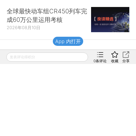
全球最快动车组CR450列车完
成60万公里运用考核
2026年08月10日
App 内打开
财新移动
发表评论得积分
0
条评论
收藏
分享
财新
财新周刊
Caixin
登录
网页版
订阅电邮
|
|
Copyright 财新网 All Rights Reserved