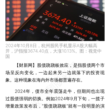
2024年10月8日，杭州股民手机显示A股大幅高
开，沪指报3674.40点，大涨10.13%。图：视觉中
国
【财新网】
股债跷跷板效应，是指股债两个市
场呈反向变化，一边起来另一边就落下的投资现
象。这种现象在海内外市场都普遍存在。
2024年，债市全年震荡走牛，但期间也出现
过股债强弱的切换。例如2024年9月下旬，一揽子
增量政策发布后，“股债跷跷板”就有一段明显的演