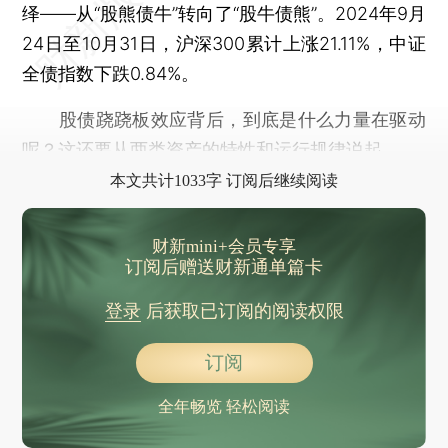
绎——从“股熊债牛”转向了“股牛债熊”。2024年9月
24日至10月31日，沪深300累计上涨21.11%，中证
全债指数下跌0.84%。
股债跷跷板效应背后，到底是什么力量在驱动
呢？这还要从两类资产的特性和运行规律说起。
本文共计1033字 订阅后继续阅读
财新mini+会员专享
订阅后赠送财新通单篇卡
登录
后获取已订阅的阅读权限
订阅
全年畅览 轻松阅读