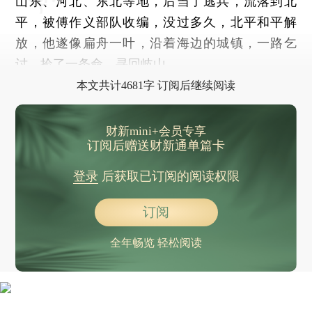
山东、河北、东北等地，后当了逃兵，流落到北
平，被傅作义部队收编，没过多久，北平和平解
放，他遂像扁舟一叶，沿着海边的城镇，一路乞
讨，捡了一条命，寻回岐山。
本文共计4681字 订阅后继续阅读
财新mini+会员专享
订阅后赠送财新通单篇卡
登录
后获取已订阅的阅读权限
订阅
全年畅览 轻松阅读