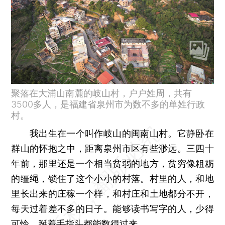
聚落在大浦山南麓的岐山村，户户姓周，共有
3500多人，是福建省泉州市为数不多的单姓行政
村。
我出生在一个叫作岐山的闽南山村。它静卧在
群山的怀抱之中，距离泉州市区有些渺远。三四十
年前，那里还是一个相当贫弱的地方，贫穷像粗粝
的缰绳，锁住了这个小小的村落。村里的人，和地
里长出来的庄稼一个样，和村庄和土地都分不开，
每天过着差不多的日子。能够读书写字的人，少得
可怜，掰着手指头都能数得过来。