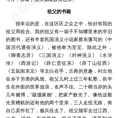
祖父的书箱
很幸运的是，在这区区之众之中，恰好有我的
祖父周祖合。我的祖父有一箱子不知哪里来的半旧
的图书，还有半套民国演义小说家蔡东藩写的《中
国历代通俗演义》，被他奉为至宝。除此之外，
《聊斋志异》《三国演义》《封神演义》《水浒
传》《西游记》《薛仁贵征东》《薛丁山征西》
《五鼠闹东京》等文白在手，古典的意趣，衬出他
在乡下另类的风致。祖父儿时上过三年私塾，前半
生在外面的世界放浪，名声不佳。二十啷当岁的头
几年赌博，“跋缴家贿”，把家产败光了。像他这般
光景糟糕的还有他的两个堂亲，三人走投无路，将
自己卖作壮丁，服兵役去了。祖父随军去过江西、