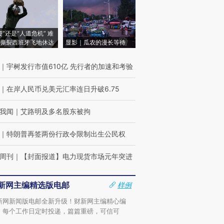
侵”还是“人道危机” 难
撕裂西班牙飞地休达
显影｜瓜农的漫长等待
｜
宇树发行市值610亿 先行者的加速和考验
｜
在岸人民币兑美元汇率连日升破6.75
我闻
｜
艾路明及多名股东被拘
｜
特朗普再签两份行政令限制出生公民权
周刊
｜
【封面报道】电力现货市场元年突进
新网主编精选版电邮
样例
新网新闻版电邮全新升级！财新网主编精心编
，每个工作日定时投递，篇篇重磅，可信可
。