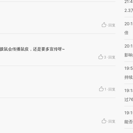
21:
2.
20:
·
回复
倍
20:1
拨鼠会传播鼠疫，还是要多宣传呀~
影响
3
·
回复
19:5
持续
1
·
回复
19:1
过7
19:1
·
回复
能否