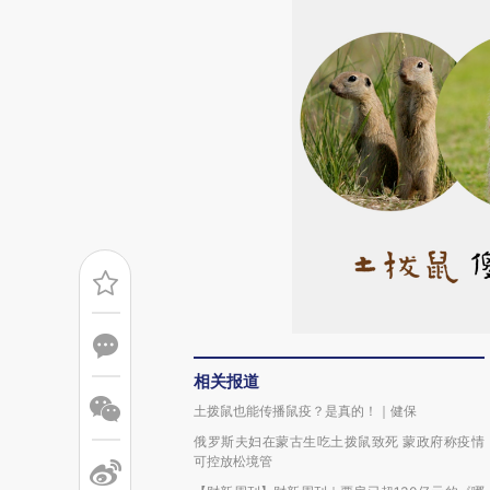
相关报道
土拨鼠也能传播鼠疫？是真的！｜健保
俄罗斯夫妇在蒙古生吃土拨鼠致死 蒙政府称疫情
可控放松境管