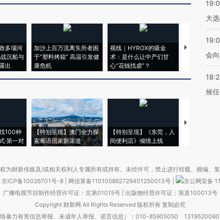
19:
大选
19:0
致多瑙河
加沙上百万流离失所者困
视线｜HYROX的吸金
马航飞行员
会向
二战沉船与
于“塑料烤箱” 高温引发健
术：是什么让中产们甘
粒摇头丸 尿
露出
康危机
心“花钱找虐”？
毒品
18:
候任
【推广】走
找100种
【特别呈现】澳门全力探
【特别呈现】《东莞，人
会，让数智科
式·第一对
索葡语国家新渠道
间便利店》倾情上线
业
权为财新传媒及/或相关权利人专属所有或持有。未经许可，禁止进行转载、摘编、
京ICP备10026701号-8
|
网信算备110105862729401250013号
|
京公网安备 11
广播电视节目制作经营许可证：京第01015号
|
出版物经营许可证：第直100013号
Copyright 财新网 All Rights Reserved 版权所有 复制必究
害信息举报、未成年人举报、谣言信息）：010-85905050 13195200605 举报邮