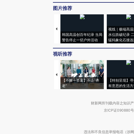
图片推荐
视线｜极端高温
韩国高温创百年纪录 当局
水位跌破纪录 
警告停止一切户外活动
猛犸象化石接连
视听推荐
【不唯一答案】不止“养
【特别呈现】寻
老”
有意思的生活方
财新网所刊载内容之知识产
京ICP证090880号
违法和不良信息举报电话（涉网络暴力有