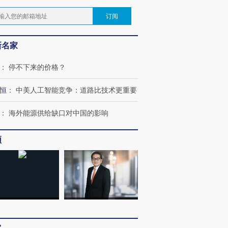
订阅
新名家
：
停不下来的价格？
恒
：
中美人工智能竞争：道路比技术更重要
：
海外能源供给缺口对中国的影响
频