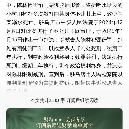
楼市“去库存”出现新路径 湖北大学拟收购存量商品房用作学生宿舍
中，陈林因害怕闫某逃脱后报警，遂折断水塘边的
春节后深圳新房成交复苏 业界期待“小阳春”
小树用树杆多次敲打闫某身体不让其上岸，致使闫
无人驾驶汽车面临充电难题 百度联合宁德时代导入换电模式
某溺水死亡。驻马店市中级人民法院于2024年12
能源央企密集接入DeepSeek AI进入能源领域刚起步
月6日对此案进行了不公开开庭审理，于2025年1
美乌协议瞄准乌克兰各类自然资源 欲排除“敌对行为国家”参与重建
月15日作出一审判决，以被告人陈林犯强奸罪，判
处有期徒刑三年；以故意杀人罪判处死刑，缓期二
马斯克政治争议影响销量？ 特斯拉股价连跌
年执行，剥夺政治权利终身；数罪并罚，决定执行
死刑，缓期二年执行，剥夺政治权利终身，并决定
对陈林限制减刑。宣判后，驻马店市人民检察院以
原判量刑畸轻为由提起抗诉，附带民事诉讼原告人
提起上诉。
本文共计23360字 订阅后继续阅读
财新mini+会员专享
订阅后赠送财新通单篇卡