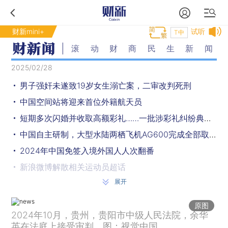
财新mini+
试听
T中
滚动财商民生新闻
2025/02/28
男子强奸未遂致19岁女生溺亡案，二审改判死刑
中国空间站将迎来首位外籍航天员
短期多次闪婚并收取高额彩礼……一批涉彩礼纠纷典型案例发布
中国自主研制，大型水陆两栖飞机AG600完成全部取证试飞科目
2024年中国免签入境外国人人次翻番
新浪微博解散相关运动员超话
展开
美方威胁对中国输美产品再加征10%关税，商务部回应
遭报复杀害的法官王佳佳，被追授称号
原图
2024年10月，贵州，贵阳市中级人民法院，余华
12个三分+全场56分+多项纪录，37岁NBA老将库里再造里程碑
英在法庭上接受审判。图：视觉中国