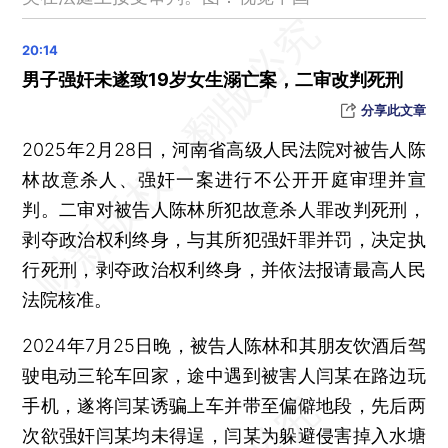
11年间拐卖儿童17名，人贩子余华英被执行死刑
火星可能曾宜居，中国“祝融号”有新发现
世卫组织：猴痘疫情仍构成“国际关注的突发公共卫生事件”
男子强奸未遂致19岁女生溺亡案，二审改判死刑
北上琼深四地首批13家外资企业获增值电信业务经营试点批复
分享此文章
耗时约6.5小时 俄美结束在土耳其的首轮双边会谈
2025年2月28日，河南省高级人民法院对被告人陈
美国司法部公布爱泼斯坦案首批文件档案
林故意杀人、强奸一案进行不公开开庭审理并宣
嫦娥六号月球背面样品最新研究成果发布
判。二审对被告人陈林所犯故意杀人罪改判死刑，
刚果（金）暴发不明原因疫情，已致50多人死亡
剥夺政治权利终身，与其所犯强奸罪并罚，决定执
日本一核电站发生放射性气体泄漏
行死刑，剥夺政治权利终身，并依法报请最高人民
日本出生人口连续9年减少，创自1899年以来新低
法院核准。
俄罗斯：“乌东五个地区领土不容谈判”
2024年7月25日晚，被告人陈林和其朋友饮酒后驾
晨读荐闻（国内、国际、市场消息36条）
驶电动三轮车回家，途中遇到被害人闫某在路边玩
五年来首次未提具体产量目标 2025粮食如何稳产丰产
手机，遂将闫某诱骗上车并带至偏僻地段，先后两
医保报不了的创新药 商业保险可以做什么？
次欲强奸闫某均未得逞，闫某为躲避侵害掉入水塘