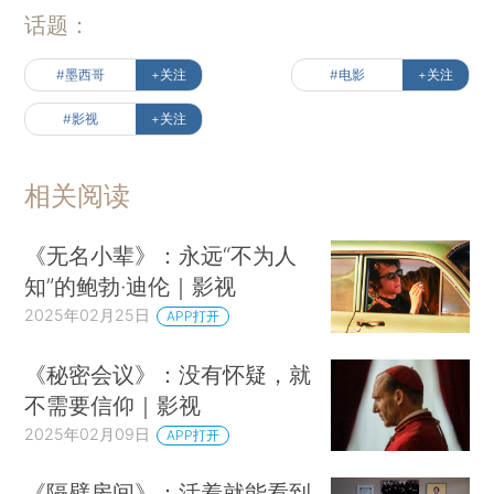
话题：
#墨西哥
+关注
#电影
+关注
#影视
+关注
相关阅读
《无名小辈》：永远“不为人
知”的鲍勃·迪伦｜影视
2025年02月25日
APP打开
《秘密会议》：没有怀疑，就
不需要信仰｜影视
2025年02月09日
APP打开
《隔壁房间》：活着就能看到