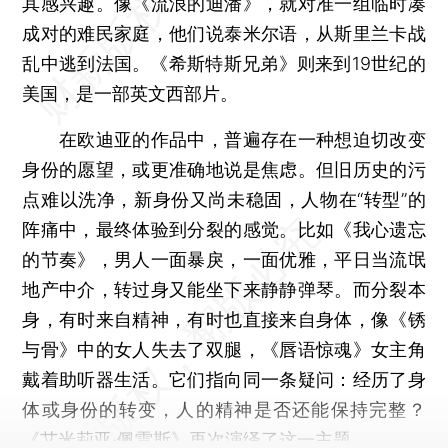
其感兴趣。像《流浪的迪潘》，就对准一组临时凑
成对的难民家庭，他们说泰米尔语，从斯里兰卡战
乱中逃到法国。《希斯特斯兄弟》则来到19世纪的
美国，是一部英文西部片。
在欧迪亚的作品中，普遍存在一种想迫切改变
身份的愿望，或更准确地说是焦虑。但旧历史的污
点难以洗净，新身份又尚未稳固，人物在“转型”的
阵痛中，最终体验到分裂的感觉。比如《我心遗忘
的节奏》，男人一面暴戾，一面优雅，平日当流氓
地产中介，转过身又能坐下来静静弹琴。而分裂本
身，有时来自精神，有时也直接来自身体，像《锈
与骨》中的女人失去了双腿，《唇语惊魂》女主角
戴着助听器生活。它们指向同一条疑问：经历了身
体或身份的转变，人的精神是否还能保持完整？
《艾米莉亚·佩雷斯》再次演绎了这一主题。