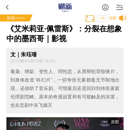
财新mini+
试听
T中
《艾米莉亚·佩雷斯》：分裂在想象
中的墨西哥｜影视
文｜朱珏瑾
2025年03月03日 14:03
毒枭、绑架、变性人、同性恋，从黑帮犯罪惊悚片，
到身体改造“科幻片”，一切夸张元素都毫无节制地出
现，还借助了音乐剧。可惜最后还是回归到传统家庭
伦理剧范畴。原本的奇观设置和有可能触及的深度，
也在悲剧中灰飞烟灭
原图