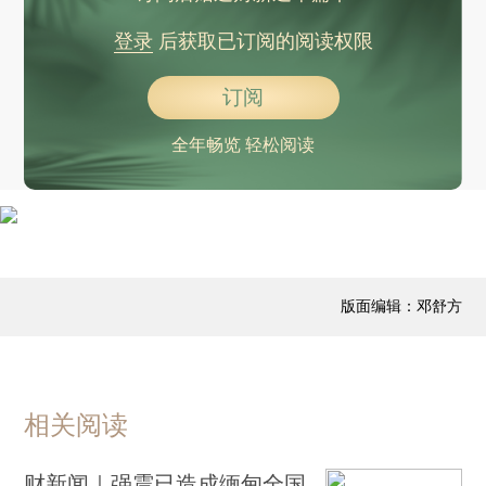
国家医保局：部署湖北全省严打倒卖“回流药”等违法行为
登录
后获取已订阅的阅读权限
缅甸地震亲历：曼德勒一栋11层公寓坍塌，多人被困
建行答财新：2024年四季度以来个人住房贷款受理量显著回升
订阅
美方又提高对乌克兰的矿产协议要价 称乌方须偿还所有战争援助
全年畅览 轻松阅读
北京通研院发布5岁心智智能人 和宇树等成立机器人联盟
光伏行业处低谷 协鑫科技2024年亏损47.5亿元
出海叠加产品结构优化 2024年长城汽车净利同比增长超八成
广汽副总经理：智驾能力是汽车产品参与竞争的“入场券”
张亚勤：自动驾驶已发展到规模化落地临界点
版面编辑：邓舒方
何小鹏：未来飞行汽车行业年销售额可达2万亿美元
税收征管法时隔24年再次大修 拟健全平台经济常态化监管
融创中国2024年毛利由负转正但净亏损扩大至257亿元
相关阅读
财新闻｜强震已造成缅甸全国