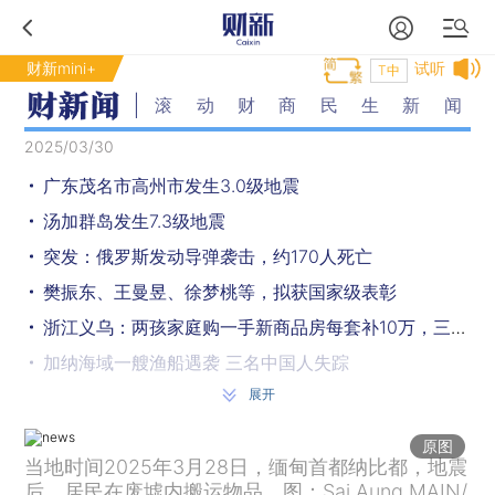
财新mini+
试听
T中
滚动财商民生新闻
2025/03/30
广东茂名市高州市发生3.0级地震
汤加群岛发生7.3级地震
突发：俄罗斯发动导弹袭击，约170人死亡
樊振东、王曼昱、徐梦桃等，拟获国家级表彰
浙江义乌：两孩家庭购一手新商品房每套补10万，三孩家庭20万
加纳海域一艘渔船遇袭 三名中国人失踪
展开
中国驻缅甸大使馆：14名中国公民在缅甸强震中受伤
中、建、交、邮储四家银行引入财政部战略投资，补充核心一级资本
原图
当地时间2025年3月28日，缅甸首都纳比都，地震
缅甸强震死亡人数升至1700人
后，居民在废墟内搬运物品。图：Sai Aung MAIN/