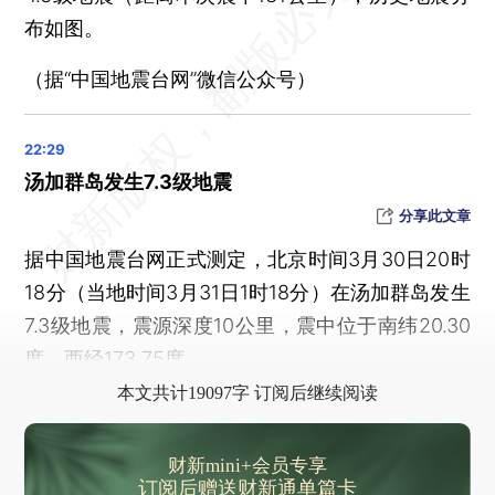
黎真主党领导人：以色列对黎巴嫩袭击不可接受
布如图。
特朗普称“不在乎”汽车制造商因关税涨价
（据“中国地震台网”微信公众号）
“挨家挨户敲门”被拒 美方到访格陵兰岛行程被迫修改
2024年中国港口货物吞吐量、集装箱吞吐量继续稳居世界第一
俄国防部：乌克兰无人机袭击能源设施致俄大量用户断电
汤加群岛发生7.3级地震
哈马斯说已批准斡旋方停火提议 以色列称“提出自己方案”
分享此文章
赣锋锂业遭遇上市以来首亏 2024年亏损20.7亿元
民生银行2024年净利润由增转降 非利息收入明显下滑
据中国地震台网正式测定，北京时间3月30日20时
18分（当地时间3月31日1时18分）在汤加群岛发生
建行净利润同比增长率转正 2025年净息差仍承压但降幅有望收窄
7.3级地震，震源深度10公里，震中位于南纬20.30
金风科技2024年净利同比增四成
度，西经173.75度。
面临“国七”排放标准大考 商用车如何减排降碳？
本文共计19097字 订阅后继续阅读
2024年光大银行营收同比下降7% 净利润增长2%
叶国富“改革”永辉 称将聚焦200家供应商
财新mini+会员专享
于东来强调胖东来管控 店员平均月薪9886元
订阅后赠送财新通单篇卡