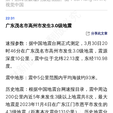
缅甸强震致泰国曼谷17死32伤
视觉中国
俄乌以“1：21”交换遗体
女司机发生纠纷后追骂对方并在派出所自称“是司法局的”，官方通报
广东茂名市高州市发生3.0级地震
全国民航3月30日起执行夏秋航季航班计划
分享此文章
强震后，缅甸反政府武装宣布实施为期两周的部分停火
NBA球星詹姆斯生涯常规赛总得分突破42000大关
速报参数：据中国地震台网正式测定，3月30日20
河北承德市宽城县发生2.8级地震
时46分在广东茂名市高州市发生3.0级地震，震源
深度10公里，震中位于北纬22.13度，东经110.98
工行归母净利润同比增长0.5% 行长刘珺称“要闯出一条新路来”
度。
阿里云副总裁：特斯拉算力与国内主要自动驾驶企业总和相当
政府效率部成员首次公开亮相 马斯克称其行动是“一场革命”
震中地形：震中5公里范围内平均海拔约93米。
王传福：汽车智能化变革只需两到三年
历史地震：根据中国地震台网速报目录，震中周边
一公墓多个墓碑被砸、骨灰被恶意抛洒，合肥警方通报
200公里内近5年来发生3级以上地震共8次，最大
国务院国资委：将对整车央企进行战略性重组
地震是2023年11月4日在广东江门市恩平市发生的
首批民用运营合格证颁发 中国低空飞行开启“载人时代”
4.3级地震（距离本次震中131公里），历史地震分