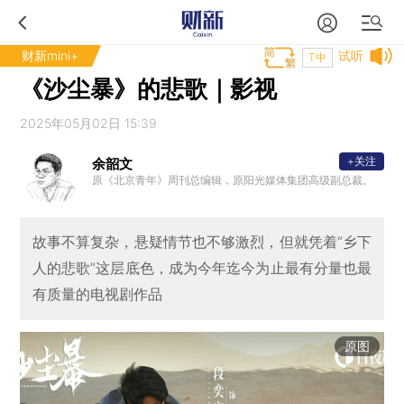
财新mini+
试听
T中
《沙尘暴》的悲歌｜影视
2025年05月02日 15:39
+关注
余韶文
原《北京青年》周刊总编辑，原阳光媒体集团高级副总裁。
故事不算复杂，悬疑情节也不够激烈，但就凭着“乡下
人的悲歌”这层底色，成为今年迄今为止最有分量也最
有质量的电视剧作品
原图