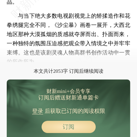
品。
与当下绝大多数电视剧视觉上的矫揉造作和花
拳绣腿完全不同，《沙尘暴》画卷一展开，大西北
地区那种大漠孤烟的质感就夺屏而出、扑面而来，
一种独特的氛围压迫感把观众带入情境之中并牢牢
束缚。这也是该剧灵魂人物高群书创作活动中一贯
的所作所为。
本文共计2053字 订阅后继续阅读
财新mini+会员专享
订阅后赠送财新通单篇卡
登录
后获取已订阅的阅读权限
订阅