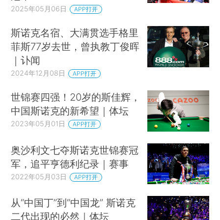
2025年05月06日
APP打开
斯诺克名宿、大满贯选手格里
菲斯77岁去世，曾执教丁俊晖
｜讣闻
2024年12月08日
APP打开
世锦赛四强！20岁的斯佳辉，
中国斯诺克的新希望｜体坛
2023年05月01日
APP打开
奥沙利文七夺斯诺克世锦赛冠
军，追平亨德利纪录｜赛事
2022年05月03日
APP打开
从“中国丁”到“中国龙” 斯诺克
二代出现的必然｜体坛