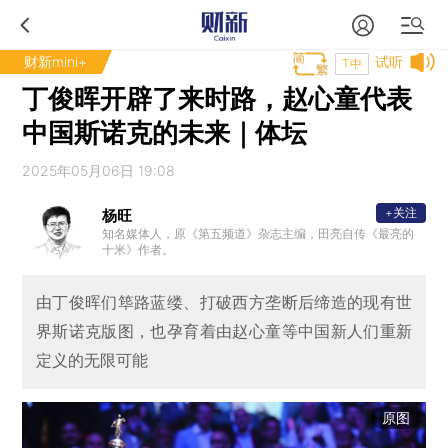
财新mini+
试听
T中
丁俊晖开辟了来时路，赵心童代表
中国斯诺克的未来｜体坛
2025年05月06日 19:08
+关注
杨旺
知名媒体人，原《第五频道》杂志主编，田亮自传《最亮的
十米》作者。
由丁俊晖们筚路蓝缕、打破西方垄断后缔造的现有世
界斯诺克版图，也孕育着由赵心童等中国新人们重新
定义的无限可能
原图