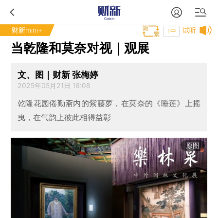
财新mini+
试听
T中
当乾隆和莫奈对视｜观展
文、图｜财新 张梅婷
2025年05月21日 16:08
乾隆花园倦勤斋内的紫藤萝，在莫奈的《睡莲》上摇
曳，在气韵上彼此相得益彰
原图