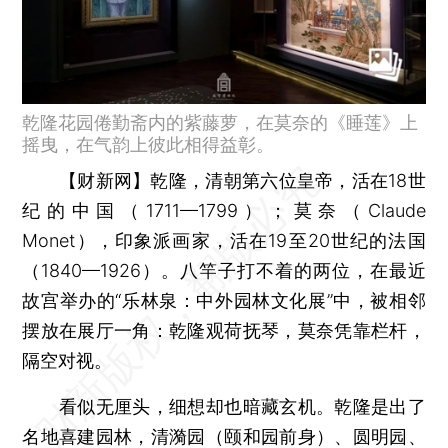
乾隆花园倦勤斋内的紫藤萝，在莫奈的《睡莲》上
摇曳，在气韵上彼此相得益彰。
【财新网】
乾隆，清朝第六位皇帝，活在18世
纪的中国（1711—1799）；莫奈（Claude
Monet），印象派画家，活在19至20世纪的法国
（1840—1926）。八竿子打不着的两位，在最近
故宫举办的“乐林泉：中外园林文化展”中，被相邻
摆放在展厅一角：乾隆观荷抚琴，莫奈凭靠栏杆，
隔空对视。
看似无厘头，细想却也暗藏玄机。乾隆是出了
名地喜建园林，清漪园（颐和园前身）、圆明园、