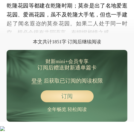
乾隆花园等都建在乾隆时期；莫奈是出了名地爱逛
花园、爱画花园，虽不及乾隆大手笔，但也一手建
起了闻名遐迩的莫奈花园。如果二人处于同一时
空，想必会很有共同语言，有惺惺相惜之感。
本文共计1851字 订阅后继续阅读
财新mini+会员专享
订阅后赠送财新通单篇卡
登录
后获取已订阅的阅读权限
订阅
全年畅览 轻松阅读