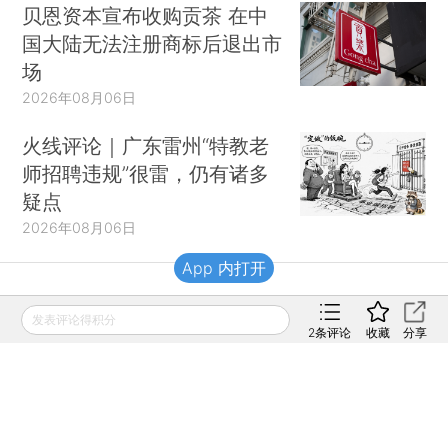
贝恩资本宣布收购贡茶 在中
国大陆无法注册商标后退出市
场
2026年08月06日
火线评论｜广东雷州“特教老
师招聘违规”很雷，仍有诸多
疑点
2026年08月06日
App 内打开
财新移动
发表评论得积分
2
条评论
收藏
分享
财新
财新周刊
Caixin