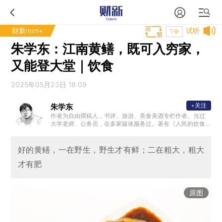
财新mini+
试听
T中
朱学东：江南黄鳝，既可入穷家，
又能登大堂｜饮食
2025年05月23日 18:09
+关注
朱学东
作者为自由撰稿人，书评、旅游、美食美酒专栏作者。当过
大学老师、公务员，在多家媒体服务过。著有《人民的饮食
》《江南旧闻录·故乡的味道》《江南旧闻录·故乡风物长》《
老朱煮酒》《愿孩子过好你的世界》等书。
好的黄鳝，一在野生，野生才有鲜；二在粗大，粗大
才有肥
原图