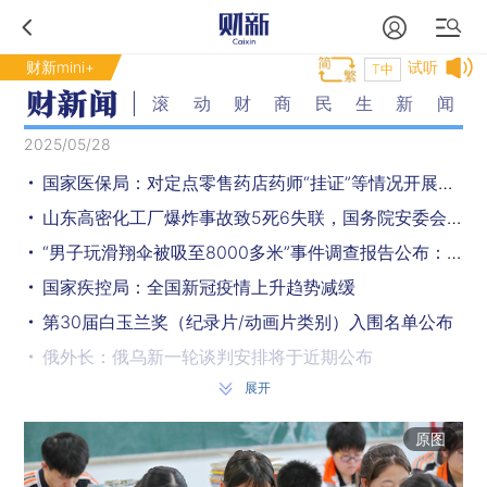
财新mini+
试听
T中
滚动财商民生新闻
2025/05/28
国家医保局：对定点零售药店药师“挂证”等情况开展核查
山东高密化工厂爆炸事故致5死6失联，国务院安委会挂牌督办
“男子玩滑翔伞被吸至8000多米”事件调查报告公布：停飞6个月
国家疾控局：全国新冠疫情上升趋势减缓
第30届白玉兰奖（纪录片/动画片类别）入围名单公布
俄外长：俄乌新一轮谈判安排将于近期公布
展开
以军对也门发动空袭，炸毁一架民航客机
欧盟称计划在2030年前将碳排放量削减54%
原图
印尼总统：若以色列承认巴勒斯坦国 愿与之建交