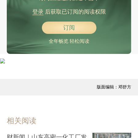
升值预期回温 在岸人民币汇率连续三日破7.2
登录
后获取已订阅的阅读权限
新增千万存款可换名企实习机会？兴业银行称已暂停相关项目
行业清库存 国内车市价格战烽烟再起
订阅
国家烟草局表态严查非法电子烟，遏制出口回流
全年畅览 轻松阅读
抖音限制有争议的热点人物带货 需提交材料验明身份
快手海外业务首次盈利 一季度AI视频工具可灵营收1.5亿元
聊天机器人冲击问答社区 知乎一季度未能持续盈利
美国使领馆暂停学签面试新预约 以加强申请人社交媒体审查
版面编辑：邓舒方
相关阅读
财新闻｜山东高密一化工厂发