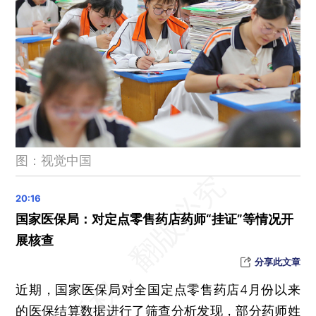
外交部：中方对沙特等4国试行免签政策
台风名称杜苏芮、苏拉、海葵被“除名”
13秒07，吴艳妮冲进亚洲田径锦标赛女子100米栏决赛
特朗普政府下令美使领馆暂停留学生新签证面谈
国台办：欢迎台湾演艺人员前来大陆发展
国产大飞机C919商业运营两周年 航线网络覆盖国内16个城市
11岁男孩在小区高坠死亡，武汉警方通报
图：视觉中国
1335万人，2025年全国高考报名人数公布
医院免陪照护服务启动试点
市场监管总局专项整治保健品市场“坑老”“骗老”行为
国家医保局：对定点零售药店药师“挂证”等情况开
地标建筑爆破拆除致周边房屋出现裂缝？重庆渝中区通报
展核查
燃料舱泄漏 飞行器失联 美“星舰”第九次试飞未能成功
分享此文章
因与高考日期重合遭多人投诉，张学友东莞演唱会宣布延期、补偿
近期，国家医保局对全国定点零售药店4月份以来
特朗普批普京“在玩火”
的医保结算数据进行了筛查分析发现，部分药师姓