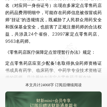
佩特拉·索林连任国际乒联主席，执委选举因故延期
名（对应同一身份证号）出现在多家定点零售药店
暴雨黄色预警：江西福建广西广东台湾等地部分地区有大暴雨
的药品费用明细中，可能存在药师信息被假冒或药
减重药有了“中国造”，研究论文登上顶刊
师“挂证”的违规情况，既威胁了人民群众用药安全
中国社科院发布7项科技考古与文化遗产保护领域成果
和医保基金安全，也损害了正规注册药师的合法权
17岁女生失踪47天，湖北黄石警方披露：系跳桥，江面溅起水花
益，共涉及24个省份、23997家定点零售药店、
白雨露卫冕女子斯诺克世锦赛冠军
9563名药师。
首对“港产”龙凤胎大熊猫正式命名为“加加”“得得”
《零售药店医疗保障定点管理暂行办法》规定：
叫板 英王首访加拿大 特朗普：成为美国第51州免费用“金穹”
定点零售药店应至少配备1名取得执业药师资格证
美国全国公共广播电台起诉特朗普
书或具有药学、临床药学、中药学专业技术资格证
英国利物浦汽车冲撞球迷肇事者因涉嫌谋杀未遂和毒驾被捕
书的药师，且注册地在该定点零售药店所在地。
“将食物当作武器” 美以“把手伸到”加沙人道主义物资分发
本文共计24068字 订阅后继续阅读
俄称若欧洲取消供乌武器射程限制 意味冲突升级
2027年至2029年世乒赛举办地揭晓：阿斯塔纳、福冈、里约
财新mini+会员专享
晨读荐闻（国内、国际、市场消息29条）
订阅后赠送财新通单篇卡