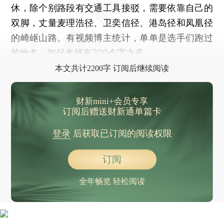
休，除个别路段有交通工具接驳，需要依靠自己的
双脚，丈量麦理浩径、卫奕信径、港岛径和凤凰径
的崎岖山路。有视频博主统计，单单是选手们跑过
的地名，加起来就有700个字之多。
本文共计2200字 订阅后继续阅读
财新mini+会员专享
订阅后赠送财新通单篇卡
登录
后获取已订阅的阅读权限
订阅
全年畅览 轻松阅读