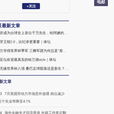
电邮
+关注
旺最新文章
吴珈庆成为台球史上首位千万先生，给阿嬷的奖杯虽迟但到｜体坛
牙王朝2.0，比纪录更重要｜体坛
英格兰夺得世界杯季军 三狮军团为何总是“差一口气”？｜体坛
足坛欢迎最真实的哈兰德style｜体坛
巴西无缘世界杯八强 桑巴足球陨落还是新生？｜体坛
新文章
43
7月美国劳动力市场意外放缓 岗位减少
3万个失业率降至4.1%
14
海外金融专才回流香港 外籍工作签证翻