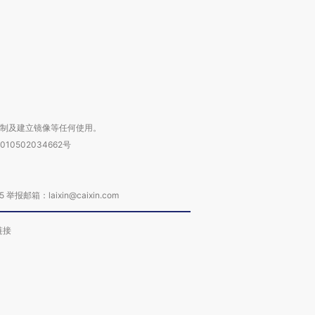
进第四届链博
【商旅对话】华住集团
技“链”接产
【特别呈现】寻找100种
CFO：不靠规模取胜，华
【特别呈
有意思的生活方式·第三对
住三大增长引擎是什么？
有意思的
复制及建立镜像等任何使用。
010502034662号
箱：laixin@caixin.com
链接