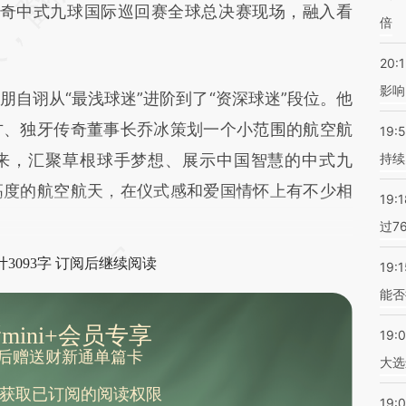
独牙传奇中式九球国际巡回赛全球总决赛现场，融入看
倍
20:1
影响
诩从“最浅球迷”进阶到了“资深球迷”段位。他
方、独牙传奇董事长乔冰策划一个小范围的航空航
19:5
来，汇聚草根球手梦想、展示中国智慧的中式九
持续
高度的航空航天，在仪式感和爱国情怀上有不少相
19:1
过7
3093字 订阅后继续阅读
19:1
能否
mini+会员专享
19:
后赠送财新通单篇卡
大选
获取已订阅的阅读权限
19:0