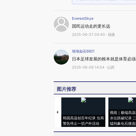
EverestSkye
国民运动走的更长远
2025-06-07 00:40 · 福建
珞珞如石6921
日本足球发展的根本就是体育必须
2025-06-06 14:04 · 山西
图片推荐
视线｜极端高温
韩国高温创百年纪录 当局
水位跌破纪录 
警告停止一切户外活动
猛犸象化石接连