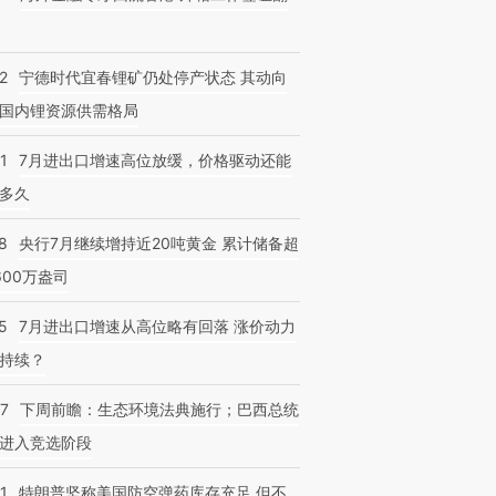
2
宁德时代宜春锂矿仍处停产状态 其动向
国内锂资源供需格局
1
7月进出口增速高位放缓，价格驱动还能
多久
8
央行7月继续增持近20吨黄金 累计储备超
600万盎司
5
7月进出口增速从高位略有回落 涨价动力
持续？
07
下周前瞻：生态环境法典施行；巴西总统
进入竞选阶段
1
特朗普坚称美国防空弹药库存充足 但不