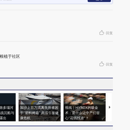
·
回复
根植于社区
·
回复
致多瑙河
加沙上百万流离失所者困
视线｜HYROX的吸金
马航飞行员
二战沉船与
于“塑料烤箱” 高温引发健
术：是什么让中产们甘
粒摇头丸 尿
露出
康危机
心“花钱找虐”？
毒品