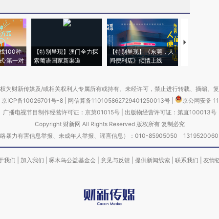
【推广】走
找100种
【特别呈现】澳门全力探
【特别呈现】《东莞，人
会，让数智科
式·第一对
索葡语国家新渠道
间便利店》倾情上线
业
权为财新传媒及/或相关权利人专属所有或持有。未经许可，禁止进行转载、摘编、
京ICP备10026701号-8
|
网信算备110105862729401250013号
|
京公网安备 11
广播电视节目制作经营许可证：京第01015号
|
出版物经营许可证：第直100013号
Copyright 财新网 All Rights Reserved 版权所有 复制必究
害信息举报、未成年人举报、谣言信息）：010-85905050 13195200605 举报邮
于我们
|
加入我们
|
啄木鸟公益基金会
|
意见与反馈
|
提供新闻线索
|
联系我们
|
友情