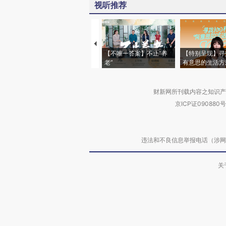
视听推荐
【不唯一答案】不止“养
【特别呈现】寻
老”
有意思的生活方
财新网所刊载内容之知识产
京ICP证090880号
违法和不良信息举报电话（涉网络暴力有
关