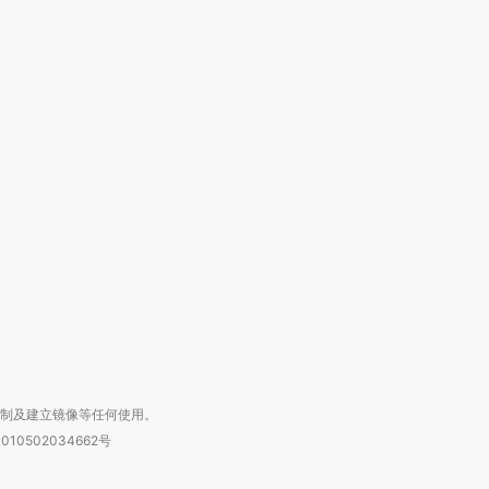
跨国走私7万
视线｜被称为“蟑螂”的印
视线｜“入侵”还是“人道危
检体内含3种
度Z世代 用街头抗争将教
机”？难民潮撕裂西班牙
秘鲁纳斯
育部长拱下台
飞地休达
13人遇难
进第四届链博
【商旅对话】华住集团
技“链”接产
【特别呈现】寻找100种
CFO：不靠规模取胜，华
【特别呈
有意思的生活方式·第三对
住三大增长引擎是什么？
有意思的
复制及建立镜像等任何使用。
010502034662号