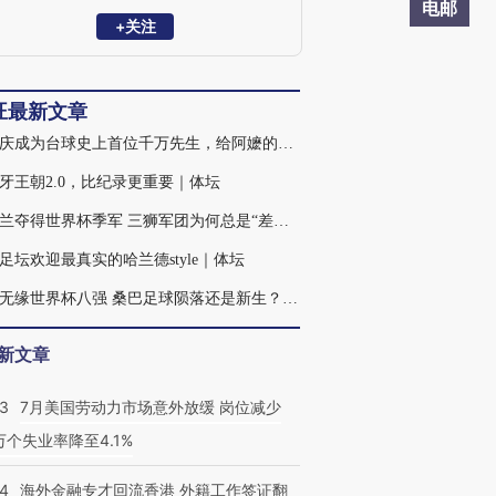
电邮
+关注
旺最新文章
吴珈庆成为台球史上首位千万先生，给阿嬷的奖杯虽迟但到｜体坛
牙王朝2.0，比纪录更重要｜体坛
英格兰夺得世界杯季军 三狮军团为何总是“差一口气”？｜体坛
足坛欢迎最真实的哈兰德style｜体坛
巴西无缘世界杯八强 桑巴足球陨落还是新生？｜体坛
新文章
43
7月美国劳动力市场意外放缓 岗位减少
3万个失业率降至4.1%
14
海外金融专才回流香港 外籍工作签证翻