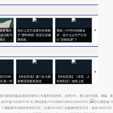
致多瑙河
加沙上百万流离失所者困
视线｜HYROX的吸金
马航飞行员
二战沉船与
于“塑料烤箱” 高温引发健
术：是什么让中产们甘
粒摇头丸 尿
露出
康危机
心“花钱找虐”？
毒品
【推广】走
找100种
【特别呈现】澳门全力探
【特别呈现】《东莞，人
会，让数智科
式·第一对
索葡语国家新渠道
间便利店》倾情上线
业
权为财新传媒及/或相关权利人专属所有或持有。未经许可，禁止进行转载、摘编、
京ICP备10026701号-8
|
网信算备110105862729401250013号
|
京公网安备 11
广播电视节目制作经营许可证：京第01015号
|
出版物经营许可证：第直100013号