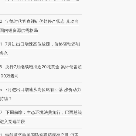
2
宁德时代宜春锂矿仍处停产状态 其动向
国内锂资源供需格局
1
7月进出口增速高位放缓，价格驱动还能
多久
8
央行7月继续增持近20吨黄金 累计储备超
600万盎司
5
7月进出口增速从高位略有回落 涨价动力
持续？
07
下周前瞻：生态环境法典施行；巴西总统
进入竞选阶段
1
特朗普坚称美国防空弹药库存充足 但不