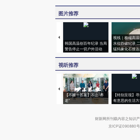
图片推荐
视线｜极端高温
韩国高温创百年纪录 当局
水位跌破纪录 
警告停止一切户外活动
猛犸象化石接连
视听推荐
【不唯一答案】不止“养
【特别呈现】寻
老”
有意思的生活方
财新网所刊载内容之知识产
京ICP证090880号