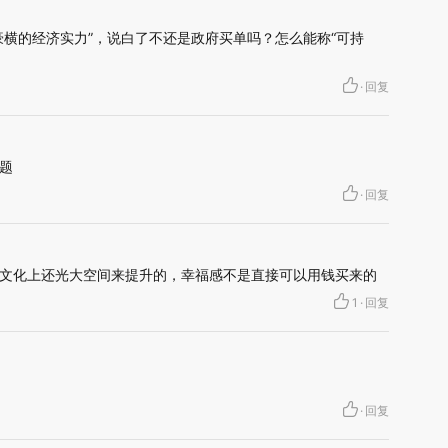
豪横的经济实力”，说白了不还是政府买单吗？怎么能称“可持
·
回复
题
·
回复
文化上还光大空间来提升的，幸福感不是直接可以用钱买来的
1
·
回复
·
回复