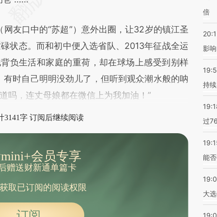
倍
网友口中的“苏超”）意外出圈，让32岁的镇江圣
20:1
碌状态。而和初中便入选省队、2013年征战全运
影响
他背负生活和家庭的重荷，却在球场上感受到别样
19:5
。有时自己明明没劲儿了，但听到观众潮水般的呐
持续
道吗，连丈母娘都在微信上为我加油！”
19:1
3141字 订阅后继续阅读
过7
19:1
mini+会员专享
能否
后赠送财新通单篇卡
19:
获取已订阅的阅读权限
大选
订阅
19:0