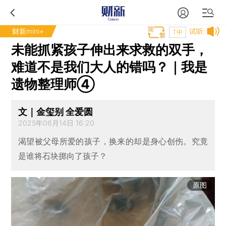
财新mini+
试听
T中
未能抓紧孩子伸出来求救的双手，
难道不是我们大人的错吗？｜我是
遗物整理师④
文｜金玺别 全爱圆
2025年06月14日 16:20
渴望被父母所爱的孩子，换来的却是身心创伤。究竟
是谁将石块掷向了孩子？
原图