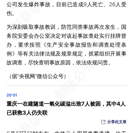
以色列袭击伊朗国家电视台 已致3人死亡
公司发生爆炸事故，目前已造成9人死亡、26人受
女子拒还4万彩礼，法院公开悬赏
伤。
应急管理部已派工作组赶赴湖南临澧烟花爆炸事故现场
为深刻吸取事故教训，防范同类事故再次发生，国
越南政府批准设立首个自贸区
务院安委会办公室决定对该起事故查处实行挂牌督
暴雨红色预警 广东多地今日停课
办，要求按照《生产安全事故报告和调查处理条
武汉一交警被醉驾车顶行600余米，受伤昏迷12天后牺牲
例》等有关法律法规及规章规定，抓紧组织开展事
美法官：政府削减对国家卫生研究院的拨款“违法”且“无效”
故调查，尽快查明事故原因，依法依规问责。
联大表决通过设立“反对单边强制措施国际日”
（据“央视网”微信公众号）
特朗普无意签署涉以伊冲突联合声明
一中考生体考违规得高分，四川达州通报
韵达快递被罚
重庆一在建隧道一氧化碳溢出致7人被困，其中4人
特朗普：美国将暂缓对俄罗斯实施制裁
已获救3人仍失联
美法官继续阻止特朗普政府限制哈佛国际学生签证
分享此文章
石破茂：日美尚未就关税整体方案达成一致