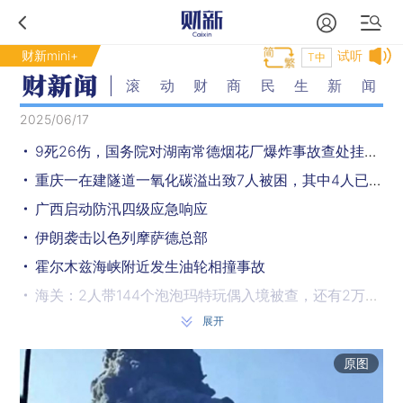
财新mini+
试听
T中
滚动财商民生新闻
2025/06/17
9死26伤，国务院对湖南常德烟花厂爆炸事故查处挂牌督办
重庆一在建隧道一氧化碳溢出致7人被困，其中4人已获救3人仍失联
广西启动防汛四级应急响应
伊朗袭击以色列摩萨德总部
霍尔木兹海峡附近发生油轮相撞事故
海关：2人带144个泡泡玛特玩偶入境被查，还有2万多个假Labubu被扣
展开
三名男子酒后路上推车数百米回家，算酒驾吗？交警回应
以军在加沙袭击等待援助卡车人群 致51人死亡
原图
七国集团成员未能就贸易谈判取得突破