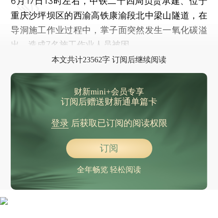
6月17日13时左右，中铁二十四局负责承建、位于
又一起，印度航空一航班起飞后返航
重庆沙坪坝区的西渝高铁康渝段北中梁山隧道，在
国际原子能机构就以色列袭击伊朗核设施问题举行特别会议
导洞施工作业过程中，掌子面突然发生一氧化碳溢
6米28，杜普兰蒂斯再刷男子撑杆跳高世界纪录
出，造成7名施工作业人员被困。
老师要求学生下跪写检讨？当地通报：停职
本文共计23562字 订阅后继续阅读
美国明尼苏达州议员遭枪击案嫌疑人被捕
日本一架波音客机着陆后“抛锚”
财新mini+会员专享
晨读荐闻（国内、国际、市场消息28条）
订阅后赠送财新通单篇卡
5月消费一枝独秀 经济增长为何“冷热不均”？
登录
后获取已订阅的阅读权限
蚂蚁国际：2024年拉动入境消费额、交易笔数同比增长均超3倍
泰国if椰子水拟登陆港股 全年净利润2.4亿元
订阅
港元汇价逼近联汇制度关键点位 港元极低息或逆转
全年畅览 轻松阅读
5月各能级城市房价环比下降 国常会提出“更大力度推动房地产止跌回稳”
特朗普再称G7排除俄罗斯是巨大错误 “不介意”中国加入
特朗普阅兵陷争议 美国多地同步举行“不要国王”反制游行