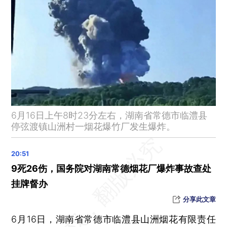
柬埔寨禁止泰国蔬果入境
成品油价上调 汽油每吨上调260元
21国发表联合声明谴责以色列，中方：欢迎、赞赏
中国十余年完成沙化土地治理3.65亿亩
美国律师协会起诉特朗普政府
特朗普再提将俄罗斯赶出七国集团是个“大错误”
印度一航班因收到炸弹威胁紧急降落
6月16日上午8时23分左右，湖南省常德市临澧县
梦舟载人飞船零高度逃逸飞行试验取得圆满成功
停弦渡镇山洲村一烟花爆竹厂发生爆炸。
为节省开支 联合国难民署裁员3500人
以色列袭击造成伊朗近1500人死伤
外交部：中方正迅速组织撤离在以、伊的中国公民
9死26伤，国务院对湖南常德烟花厂爆炸事故查处
深圳一房屋沉降，已封控25栋
挂牌督办
湖南临澧烟花厂爆炸事故已致9人遇难 26人受伤
分享此文章
以军称打死伊朗最高军事指挥官阿里·沙德马尼
6月16日，湖南省常德市临澧县山洲烟花有限责任