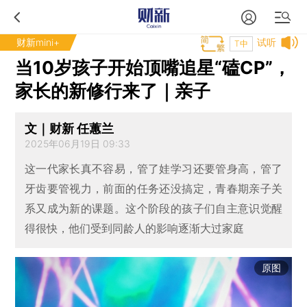
财新mini+
试听
T中
当10岁孩子开始顶嘴追星“磕CP”，
家长的新修行来了｜亲子
文｜财新 任蕙兰
2025年06月19日 09:33
这一代家长真不容易，管了娃学习还要管身高，管了
牙齿要管视力，前面的任务还没搞定，青春期亲子关
系又成为新的课题。这个阶段的孩子们自主意识觉醒
得很快，他们受到同龄人的影响逐渐大过家庭
原图