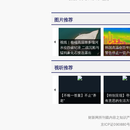
图片推荐
视线｜极端高温致多瑙河
水位跌破纪录 二战沉船与
韩国高温创百年
猛犸象化石接连露出
警告停止一切户
视听推荐
【不唯一答案】不止“养
【特别呈现】寻
老”
有意思的生活方
财新网所刊载内容之知识产
京ICP证090880号