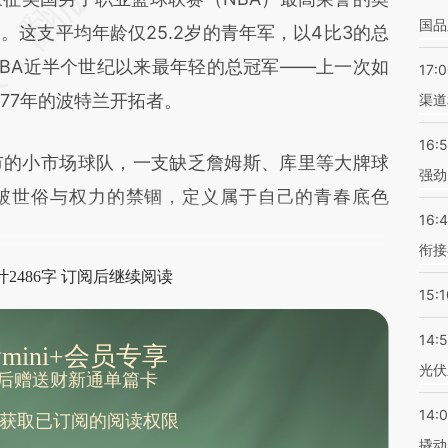
国品
这支平均年龄仅25.2岁的青年军，以4比3的总
BA近半个世纪以来最年轻的总冠军——上一次如
17:
77年的波特兰开拓者。
渠道
16:
的小市场球队，一支缺乏詹姆斯、库里等大牌球
强劲
破世俗与权力的禁锢，定义属于自己的青春底色
16:
衔接
2486字 订阅后继续阅读
15:1
14:
mini+会员专享
光伏
后赠送财新通单篇卡
14:
获取已订阅的阅读权限
撬动