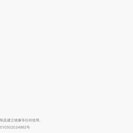
跨国走私7万
视线｜HYROX的吸金
视线｜被
检体内含3种
术：是什么让中产们甘
泽连斯基密集出访美英 索
度Z世代
心“花钱找虐”？
要防空导弹“救急”
育部长拱
进第四届链博
【商旅对话】华住集团
技“链”接产
【特别呈现】寻找100种
CFO：不靠规模取胜，华
【特别呈
有意思的生活方式·第三对
住三大增长引擎是什么？
有意思的
复制及建立镜像等任何使用。
010502034662号