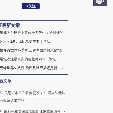
电邮
+关注
旺最新文章
吴珈庆成为台球史上首位千万先生，给阿嬷的奖杯虽迟但到｜体坛
牙王朝2.0，比纪录更重要｜体坛
英格兰夺得世界杯季军 三狮军团为何总是“差一口气”？｜体坛
足坛欢迎最真实的哈兰德style｜体坛
巴西无缘世界杯八强 桑巴足球陨落还是新生？｜体坛
新文章
6
贝恩资本宣布收购贡茶 在中国大陆无法
商标后退出市场
6
电动汽车需求高涨驱动澳洲车市增长 中