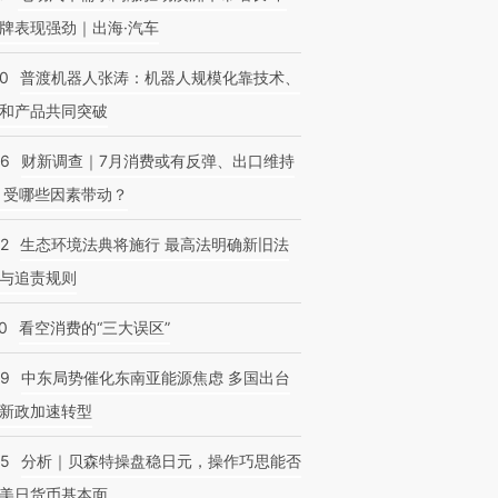
牌表现强劲｜出海·汽车
00
普渡机器人张涛：机器人规模化靠技术、
和产品共同突破
56
财新调查｜7月消费或有反弹、出口维持
 受哪些因素带动？
42
生态环境法典将施行 最高法明确新旧法
与追责规则
0
看空消费的“三大误区”
59
中东局势催化东南亚能源焦虑 多国出台
新政加速转型
05
分析｜贝森特操盘稳日元，操作巧思能否
美日货币基本面