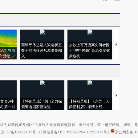
西班牙休达进入紧急状态
加沙上百万流离失所者困
马航飞行员
纪录 当局
数千非法移民从摩洛哥闯
于“塑料烤箱” 高温引发健
粒摇头丸 尿
外活动
入
康危机
毒品
【推广】走
找100种
【特别呈现】澳门全力探
【特别呈现】《东莞，人
会，让数智科
式·第一对
索葡语国家新渠道
间便利店》倾情上线
业
权为财新传媒及/或相关权利人专属所有或持有。未经许可，禁止进行转载、摘编、
京ICP备10026701号-8
|
网信算备110105862729401250013号
|
京公网安备 11