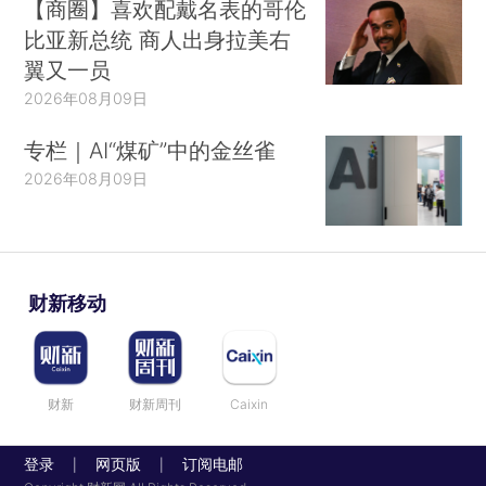
【商圈】喜欢配戴名表的哥伦
比亚新总统 商人出身拉美右
翼又一员
2026年08月09日
专栏｜AI“煤矿”中的金丝雀
2026年08月09日
财新移动
财新
财新周刊
Caixin
登录
网页版
订阅电邮
|
|