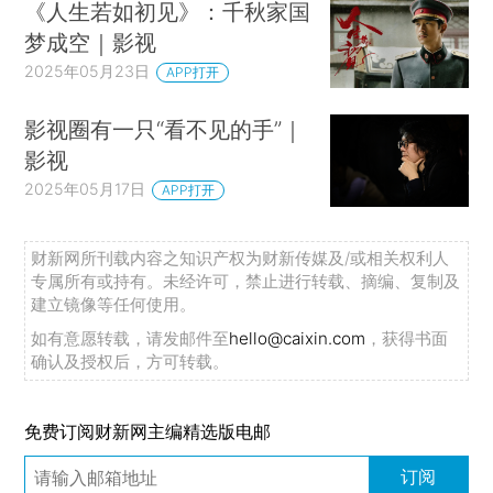
《人生若如初见》：千秋家国
梦成空｜影视
2025年05月23日
APP打开
影视圈有一只“看不见的手”｜
影视
2025年05月17日
APP打开
财新网所刊载内容之知识产权为财新传媒及/或相关权利人
专属所有或持有。未经许可，禁止进行转载、摘编、复制及
建立镜像等任何使用。
如有意愿转载，请发邮件至
hello@caixin.com
，获得书面
确认及授权后，方可转载。
免费订阅财新网主编精选版电邮
订阅