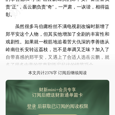
责“正”，岳云鹏负责“奇”，一严肃，一诙谐，相得益
彰。
虽然很多马伯庸粉丝不满电视剧改编时新增了
郑平安这个人物，但其实他增加了全剧的丰富性和
戏剧性。如果就一根筋地追着苦大仇深的李善德从
岭南往长安转运荔枝，岂不是单调又乏味？加入了
自带喜感的郑平安，又遇上了合适人选岳云鹏，就
多了很多由衷的笑声和跌宕起伏的情节巧合。
本文共计2376字 订阅后继续阅读
财新mini+会员专享
订阅后赠送财新通单篇卡
登录
后获取已订阅的阅读权限