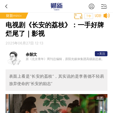
财新mini+
试听
T中
电视剧《长安的荔枝》：一手好牌
烂尾了｜影视
2025年06月27日 12:13
+关注
余韶文
原《北京青年》周刊总编辑，原阳光媒体集团高级副总裁。
表面上看是“长安的荔枝”，其实说的是李善德不轻易
放弃使命的“长安的励志”
原图