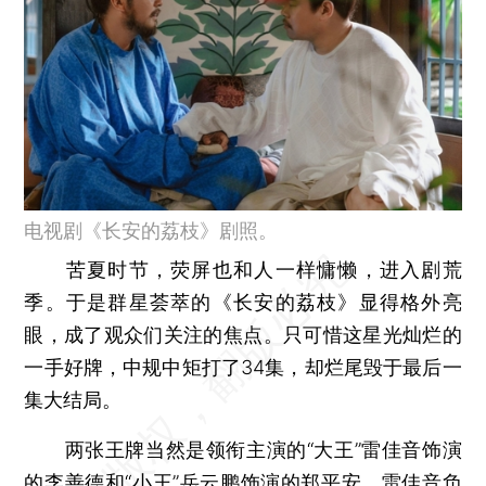
电视剧《长安的荔枝》剧照。
苦夏时节，荧屏也和人一样慵懒，进入剧荒
季。于是群星荟萃的《长安的荔枝》显得格外亮
眼，成了观众们关注的焦点。只可惜这星光灿烂的
一手好牌，中规中矩打了34集，却烂尾毁于最后一
集大结局。
两张王牌当然是领衔主演的“大王”雷佳音饰演
的李善德和“小王”岳云鹏饰演的郑平安。雷佳音负