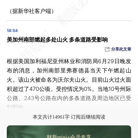
美国参议院将于6月30日就“大而美”法案开始投票
（据新华社客户端）
“港车北上”实施两周年，港珠澳大桥单牌车通行突破285万辆次
民调显示美国总统特朗普支持率跌至新低
6月国家统计局制造业PMI升至49.7 仍位于收缩区间
美加州南部燃起多处山火 多条道路受影响
黄色预警持续 13省份有大到暴雨 四川重庆有大暴雨
分享此文章
上海崇明通报一起交通事故
根据美国加利福尼亚州林业和消防局6月29日晚发
海外现存最长寿大熊猫“欣欣”迎来35岁生日，相对于人类110岁
布的消息，加州南部里弗赛德县当天下午燃起山
俄美情报部门通话
火。该山火被命名为沃尔夫山火。目前山火过火面
俄发动新一轮大规模袭击 乌称击落拦截大量无人机和导弹
积超过了470公顷。受控情况为0%。当地10号州际
国际原子能机构总干事：伊朗仍可能在数月内生产出浓缩铀
公路、243号公路在内的多条道路及周边地区已受
晨读荐闻（国内、国际消息16条）
到影响。
治安法大修落定，将如何影响日常生活
本文共计14961字 订阅后继续阅读
审计指175县截留挪用惠农补贴41亿余元 用于偿债发工资
荣耀正式启动IPO流程 2024年为中国第五大手机厂
财新mini+会员专享