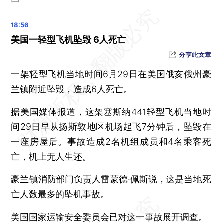
两部门：推动社会组织助力高校毕业生就业
新疆阿勒泰地区交通动脉全线贯通
日本民调显示石破茂内阁支持率连续4个月低于30%
美国一轻型飞机坠毁 6人死亡
外交部：中方反对核污染水排海的立场没有变化
分享此文章
中方是否邀请美国总统特朗普出席阅兵？外交部回应
一架轻型飞机当地时间6月29日在美国俄亥俄州豪
美警方：爱达荷州“伏击”消防员枪手已死亡 系单独作案
兰镇附近坠毁，造成6人死亡。
本轮巴以冲突已致巴勒斯坦785名运动员和管理人员死亡
据美国媒体报道，这架塞斯纳441轻型飞机当地时
韩国特检组要求尹锡悦7月1日上午继续接受调查
间29日早从扬斯敦地区机场起飞7分钟后，坠毁在
引绰济辽输水工程全线成功试通水
一座房屋后。事故造成2名机组成员和4名乘客死
加拿大取消数字服务税以推进对美贸易谈判
亡，机上无人生还。
宁夏境内腾格里沙漠锁边全面完成
全长16.8公里 渝昆高铁全线最长单洞双线隧道贯通
豪兰镇消防部门负责人雷蒙德·佩斯说，这是当地死
亡人数最多的坠机事故。
深中通道开通满一周年，新地标西人工岛计划年底前预约开放
全国铁路暑运7月1日启动 预计发送旅客9.53亿人次
美国国家运输安全委员会已对这一事故展开调查。