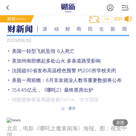
财新mini+
试听
T中
滚动财商民生新闻
2025/06/30
美国一轻型飞机坠毁 6人死亡
美加州南部燃起多处山火 多条道路受影响
法国超80省发布高温橙色预警 约200所学校关闭
美股一周前瞻：6月非农就业人数等重要数据将公布
154.45亿元，《哪吒2》最终票房出炉
特朗普称有富商愿收购TikTok，中方回应
展开
中美俄将共同纪念抗战胜利80周年？外交部回应
鄱阳湖水位持续上涨 已突破16米
原图
北京，电影《哪吒之魔童闹海》海报。图：视觉中
全国4条中小河流发生超警洪水
国