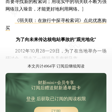
而要寻找新的检索词；用现实中的弱关联不断为强
网络注入噪音，才能更好地利用网络。]
《弱关联：在旅行中探寻检索词》点此优惠购
买
为了向未来传达核电站事故的“观光地化”
2012年10月28—29日，为了在当地举办一场
研讨会，我去了一趟福岛县南相马市。
本文共计4964字 订阅后继续阅读
财新mini+会员专享
订阅后赠送财新通单篇卡
登录
后获取已订阅的阅读权限
订阅