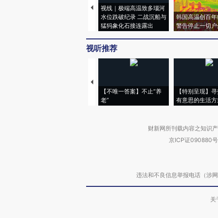
视线｜极端高温致多瑙河
水位跌破纪录 二战沉船与
韩国高温创百年
猛犸象化石接连露出
警告停止一切户
视听推荐
【不唯一答案】不止“养
【特别呈现】寻
老”
有意思的生活方
财新网所刊载内容之知识产
京ICP证090880号
违法和不良信息举报电话（涉网络暴力有
关