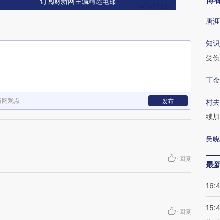
博
订阅财新网主编精选电邮
唐涯
知识
受伤
丁金
新网观点
发布
村夫
续加
吴晓
·
回复
最
16:
15:
·
回复