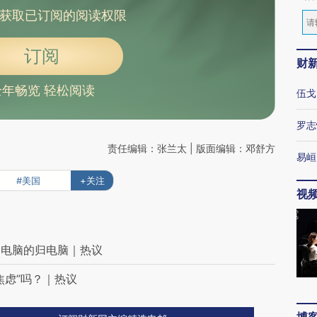
获取已订阅的阅读权限
订阅
财
全年畅览 轻松阅读
伍戈
罗志
责任编辑：张兰太 | 版面编辑：邓舒方
易峘
#美国
+关注
视
，电脑的归电脑｜热议
焦虑”吗？｜热议