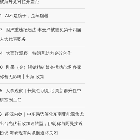
被海外竞对拉开差距
1
AI不是镜子，是蒸馏器
07
因严重违纪违法 李云泽被罢免第十四届
人大代表职务
44
大西洋观察｜特朗普助力金砖合作
40
刚果（金）铜钴精矿禁令扰动市场 多家
称暂无影响 | 出海·政策
25
人事观察｜长期任职湖北 周新群升任中
研室副主任
3
能源内参｜中东局势催化东南亚能源焦虑
出台光伏新政加速转型；伊朗称与阿曼接近
协议 海峡现有两条航道将关闭