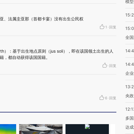
模型
15:2
亚、法属圭亚那（首都卡宴）没有出生公民权
1
·
回复
15:
全国
14:
y birth）：基于出生地点原则（jus soli），即在该国领土出生的人
籍，都自动获得该国国籍。
14:
·
回复
企业
13:
央政
6
·
回复
12:1
多国
达成