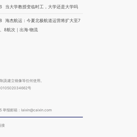
跨国走私7万
视线｜被称为“蟑螂”的印
视线｜“入侵”还是“人道危
6
当大学教授变临时工，大学还是大学吗
检体内含3种
度Z世代 用街头抗争将教
机”？难民潮撕裂西班牙
秘鲁纳斯
育部长拱下台
飞地休达
13人遇难
8
海杰航运：今夏北极航道运营将扩大至7
、8航次｜出海·物流
进第四届链博
【商旅对话】华住集团
技“链”接产
【特别呈现】寻找100种
CFO：不靠规模取胜，华
【特别呈
有意思的生活方式·第三对
住三大增长引擎是什么？
有意思的
复制及建立镜像等任何使用。
010502034662号
箱：laixin@caixin.com
链接