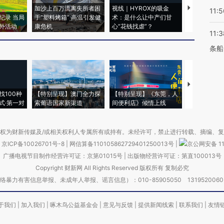
加沙上百万流离失所者困
视线｜HYROX的吸金
马航飞行员
11:5
纪录 当局
于“塑料烤箱” 高温引发健
术：是什么让中产们甘
粒摇头丸 尿
外活动
康危机
心“花钱找虐”？
毒品
11:3
条船
【推广】走
找100种
【特别呈现】澳门全力探
【特别呈现】《东莞，人
会，让数智科
式·第一对
索葡语国家新渠道
间便利店》倾情上线
业
权为财新传媒及/或相关权利人专属所有或持有。未经许可，禁止进行转载、摘编、
京ICP备10026701号-8
|
网信算备110105862729401250013号
|
京公网安备 11
广播电视节目制作经营许可证：京第01015号
|
出版物经营许可证：第直100013号
Copyright 财新网 All Rights Reserved 版权所有 复制必究
害信息举报、未成年人举报、谣言信息）：010-85905050 13195200605 举报邮
于我们
|
加入我们
|
啄木鸟公益基金会
|
意见与反馈
|
提供新闻线索
|
联系我们
|
友情