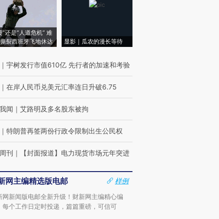
侵”还是“人道危机” 难
撕裂西班牙飞地休达
显影｜瓜农的漫长等待
｜
宇树发行市值610亿 先行者的加速和考验
｜
在岸人民币兑美元汇率连日升破6.75
我闻
｜
艾路明及多名股东被拘
｜
特朗普再签两份行政令限制出生公民权
周刊
｜
【封面报道】电力现货市场元年突进
新网主编精选版电邮
样例
新网新闻版电邮全新升级！财新网主编精心编
，每个工作日定时投递，篇篇重磅，可信可
。