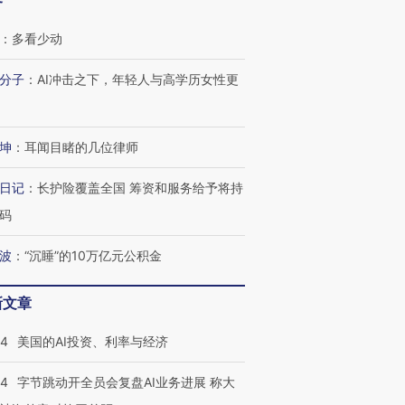
客
：
多看少动
分子
：
AI冲击之下，年轻人与高学历女性更
坤
：
耳闻目睹的几位律师
日记
：
长护险覆盖全国 筹资和服务给予将持
码
波
：
“沉睡”的10万亿元公积金
新文章
44
美国的AI投资、利率与经济
44
字节跳动开全员会复盘AI业务进展 称大