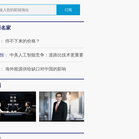
订阅
新名家
：
停不下来的价格？
恒
：
中美人工智能竞争：道路比技术更重要
：
海外能源供给缺口对中国的影响
频