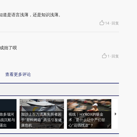
不知道是语言浅薄，还是知识浅薄。
14
·
回复
成拙了呗
1
·
回复
查看更多评论
致多瑙河
加沙上百万流离失所者困
视线｜HYROX的吸金
马航飞行员
二战沉船与
于“塑料烤箱” 高温引发健
术：是什么让中产们甘
粒摇头丸 尿
露出
康危机
心“花钱找虐”？
毒品