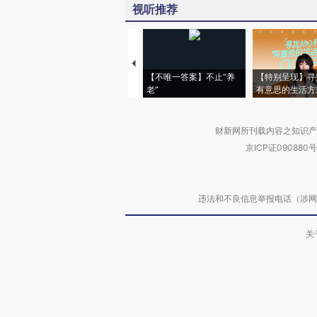
视听推荐
【不唯一答案】不止“养
【特别呈现】寻
老”
有意思的生活方
财新网所刊载内容之知识产
京ICP证090880号
违法和不良信息举报电话（涉网络暴力有
关