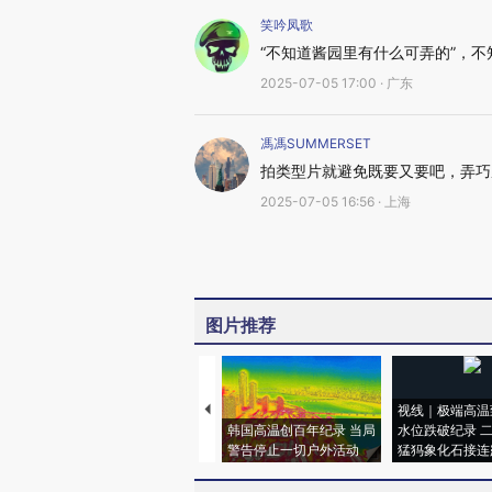
笑吟凤歌
“不知道酱园里有什么可弄的”，
2025-07-05 17:00 · 广东
馮馮SUMMERSET
拍类型片就避免既要又要吧，弄巧
2025-07-05 16:56 · 上海
图片推荐
视线｜极端高温
韩国高温创百年纪录 当局
水位跌破纪录 
警告停止一切户外活动
猛犸象化石接连