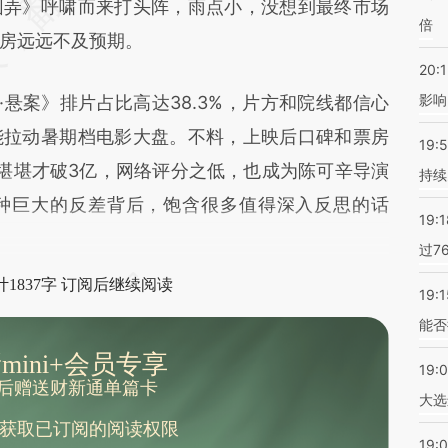
弄》呼啸而来打头阵，雨点小，没想到最终市场
倍
房远远不及预期。
20:1
影响
悬案》排片占比高达38.3%，片方和院线都信心
能拉动暑期档电影大盘。不料，上映后口碑和票房
19:5
堪堪才破3亿，网络评分之低，也成为陈可辛导演
持续
种巨大的反差背后，饱含很多值得深入反思的话
19:1
过7
1837字 订阅后继续阅读
19:1
能否
mini+会员专享
19:
后赠送财新通单篇卡
大选
获取已订阅的阅读权限
19:0