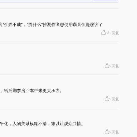
内容的“弄不成”，“弄什么”推测作者想使用谐音但是误读了
3
·
回复
·
回复
，给后期票房回本带来更大压力。
·
回复
平化，人物关系模糊不清，难以让观众共情。
·
回复