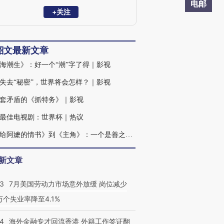
电邮
+关注
韶文最新文章
海潮生》：好一个“潮”字了得｜影视
失去“秘密”，世界将会怎样？｜影视
套矛盾的《抓特务》｜影视
最佳电视剧：世界杯｜热议
从《给阿嬷的情书》到《主角》：一个是善之果，一个是恶之花｜影视
新文章
43
7月美国劳动力市场意外放缓 岗位减少
3万个失业率降至4.1%
14
海外金融专才回流香港 外籍工作签证翻