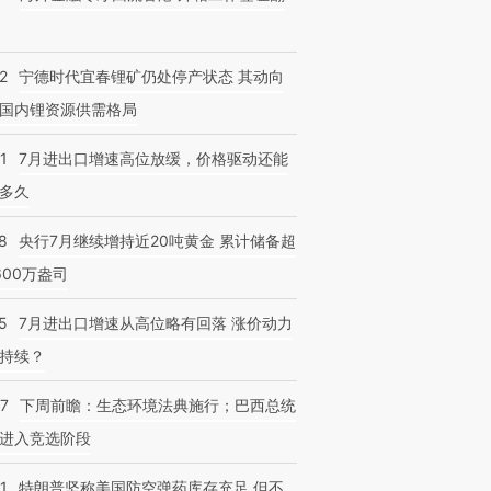
2
宁德时代宜春锂矿仍处停产状态 其动向
国内锂资源供需格局
1
7月进出口增速高位放缓，价格驱动还能
多久
8
央行7月继续增持近20吨黄金 累计储备超
600万盎司
5
7月进出口增速从高位略有回落 涨价动力
持续？
07
下周前瞻：生态环境法典施行；巴西总统
进入竞选阶段
1
特朗普坚称美国防空弹药库存充足 但不