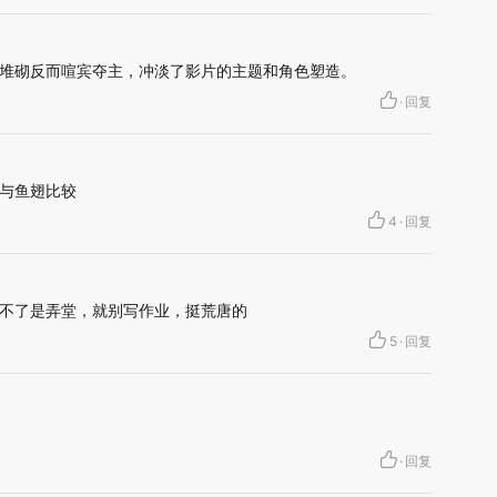
堆砌反而喧宾夺主，冲淡了影片的主题和角色塑造。
·
回复
与鱼翅比较
4
·
回复
不了是弄堂，就别写作业，挺荒唐的
5
·
回复
·
回复