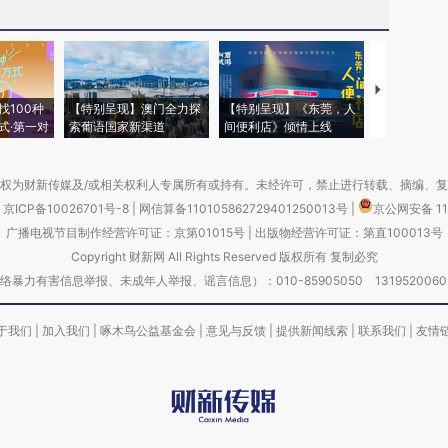
【推广】走
找100种
【特别呈现】澳门全力探
【特别呈现】《东莞，人
会，让数智科
式·第一对
索葡语国家新渠道
间便利店》倾情上线
业
权为财新传媒及/或相关权利人专属所有或持有。未经许可，禁止进行转载、摘编、
京ICP备10026701号-8
|
网信算备110105862729401250013号
|
京公网安备 11
广播电视节目制作经营许可证：京第01015号
|
出版物经营许可证：第直100013号
Copyright 财新网 All Rights Reserved 版权所有 复制必究
害信息举报、未成年人举报、谣言信息）：010-85905050 13195200605 举报邮
于我们
|
加入我们
|
啄木鸟公益基金会
|
意见与反馈
|
提供新闻线索
|
联系我们
|
友情