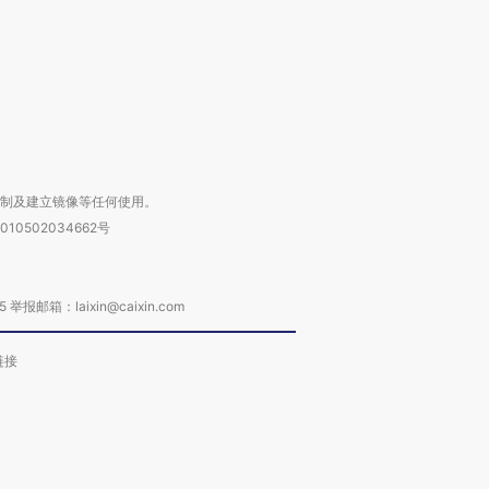
进第四届链博
【商旅对话】华住集团
技“链”接产
【特别呈现】寻找100种
CFO：不靠规模取胜，华
【特别呈
有意思的生活方式·第三对
住三大增长引擎是什么？
有意思的
复制及建立镜像等任何使用。
010502034662号
箱：laixin@caixin.com
链接